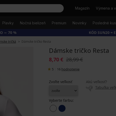
Hľadať
Magazín
Výmena a v
Plavky
Nočná bielizeň
Premium
Novinky
Posledné ku
O − 70 %
KÓD SUN20 = 
mske tričká
Dámske tričko Resta
Dámske tričko Resta
8,70 €
28,99 €
5
|
16
hodnotenie
Zvoľte veľkosť
Akú veľkosť?
Tabuľka veľk
Vyberte farbu: