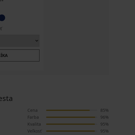
ť
ŠÍKA
esta
Cena
85%
Farba
96%
Kvalita
95%
Veľkosť
95%