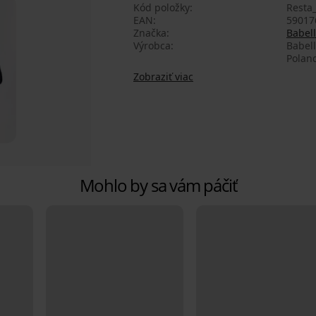
Kód položky
Resta_
EAN
59017
Značka
Babell
Výrobca
Babell
Polan
Zobraziť viac
Mohlo by sa vám páčiť