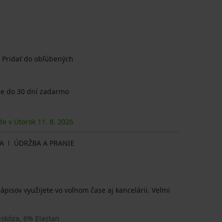
Pridať do obľúbených
e do 30 dní zadarmo
de v Utorok
11. 8.
2026
A
ÚDRŽBA A PRANIE
pisov využijete vo voľnom čase aj kancelárii. Veľmi
iskóza, 6% Elastan