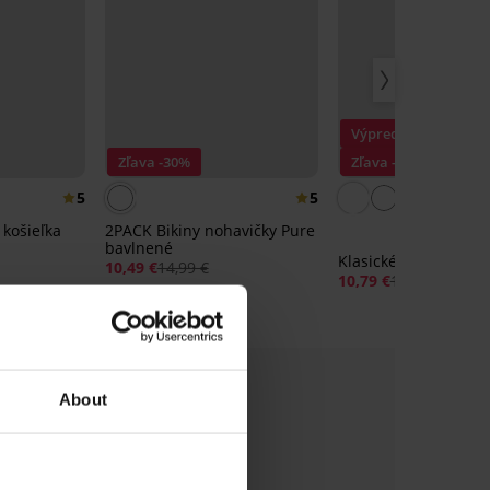
Výpredaj
Zľava -30%
Zľava -40%
5
5
košieľka
2PACK Bikiny nohavičky Pure
bavlnené
Klasické nohavičky 
10,49 €
14,99 €
10,79 €
17,99 €
About