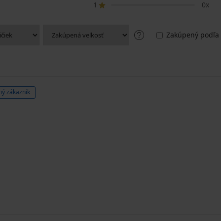
1
0x
Zakúpený podľa 
ý zákazník