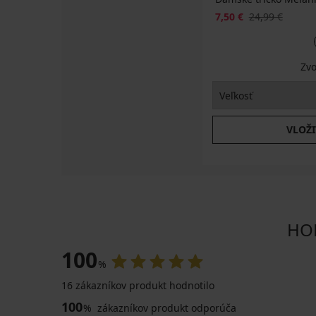
7,50 €
24,99 €
Zvo
VLOŽI
HOD
100
%
16 zákazníkov produkt hodnotilo
100
%
zákazníkov produkt odporúča