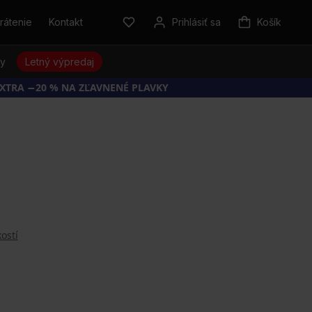
rátenie
Kontakt
Prihlásiť sa
Košík
sy
Letný výpredaj
EXTRA −20 % NA ZĽAVNENÉ PLAVKY
ostí