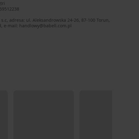
tri
69512238
 s.c, adresa: ul. Aleksandrowska 24-26, 87-100 Torun,
d, e-mail: handlowy@babell.com.pl