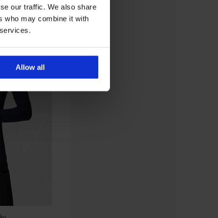
se our traffic. We also share
ers who may combine it with
 services.
Allow all
áv