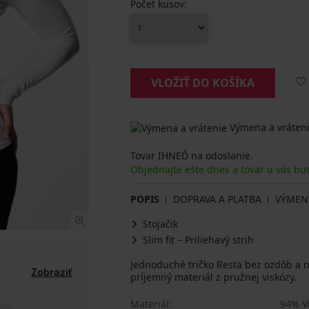
Počet kusov:
VLOŽIŤ DO KOŠÍKA
Výmena a vráteni
Tovar IHNEĎ na odoslanie.
Objednajte ešte dnes a tovar u vás bu
POPIS
DOPRAVA A PLATBA
VÝMEN
Stojačik
Slim fit – Priliehavý strih
Jednoduché tričko Resta bez ozdôb a ná
Zobraziť
príjemný materiál z pružnej viskózy.
Materiál
94% V