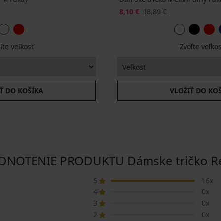
8,10 €
18,89 €
ľte veľkosť
Zvoľte veľkos
Ť DO KOŠÍKA
VLOŽIŤ DO KO
NOTENIE PRODUKTU Dámske tričko R
5
16x
4
0x
3
0x
2
0x