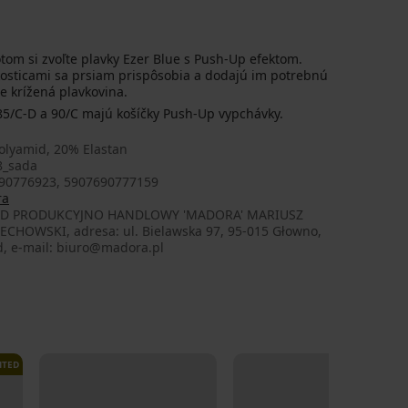
otom si zvoľte plavky Ezer Blue s Push-Up efektom.
kosticami sa prsiam prispôsobia a dodajú im potrebnú
e krížená plavkovina.
, 85/C-D a 90/C majú košíčky Push-Up vypchávky.
olyamid, 20% Elastan
8_sada
90776923, 5907690777159
ra
AD PRODUKCYJNO HANDLOWY 'MADORA' MARIUSZ
ECHOWSKI, adresa: ul. Bielawska 97, 95-015 Głowno,
d, e-mail: biuro@madora.pl
ITED
LIMITED