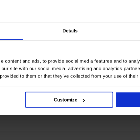
Details
e content and ads, to provide social media features and to analy
-20% SUN20
 our site with our social media, advertising and analytics partn
Zľava -30%
 provided to them or that they’ve collected from your use of their
5
nne Animal
Spodný diel plaviek Ezer
Dvojdielne plavk
Blue
Apricot Push-Up
Customize
32,99 €
94,98 €
N20
53,18 €
kód:
SUN20