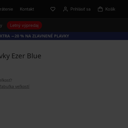
rátenie
Kontakt
Prihlásiť sa
Košík
sy
Letný výpredaj
EXTRA −20 % NA ZĽAVNENÉ PLAVKY
vky Ezer Blue
eľkosť?
Tabuľka veľkostí