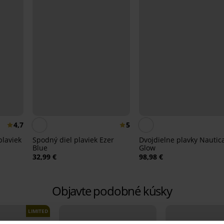
4,7
5
plaviek
Spodný diel plaviek Ezer
Dvojdielne plavky Nautic
Blue
Glow
32,99 €
98,98 €
Objavte podobné kúsky
LIMITED