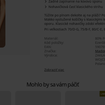
Zadné zapínanie na kovovú sponu
Nohavičková časť klasického strihu
Túžite po plnom dekolte aj na pláži? P
Mäkko vystužené košíčky s klasickými 
oporu. Klasické nohavičky zdobí efektn
Pri veľkostiach 70/D-G, 75/B-F, 80/C-E
Materiál
80% P
Kód položky
Ezer0
EAN
59076
Značka
Mado
Výrobca
ZAKŁ
WOJCI
Polan
Zobraziť viac
Mohlo by sa vám páčiť
LIM