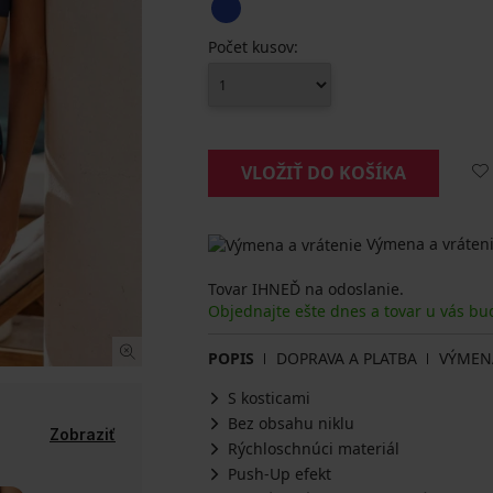
Počet kusov:
VLOŽIŤ DO KOŠÍKA
Výmena a vráteni
Tovar IHNEĎ na odoslanie.
Objednajte ešte dnes a tovar u vás bu
POPIS
DOPRAVA A PLATBA
VÝMEN
S kosticami
Bez obsahu niklu
Zobraziť
Rýchloschnúci materiál
Push-Up efekt