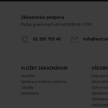
Zákaznícka podpora
Počas pracovných dní od 8:00 do 17:00
02 205 703 40
info@astra
SLUŽBY ZÁKAZNÍKOM
VŠEOBE
Poradňa
Doprava a
Výmena a vrátenie zadarmo
Obchodné
Tabuľky
Ochrana 
Reklamácie
Vyhláseni
Výhláseni
Najčastej