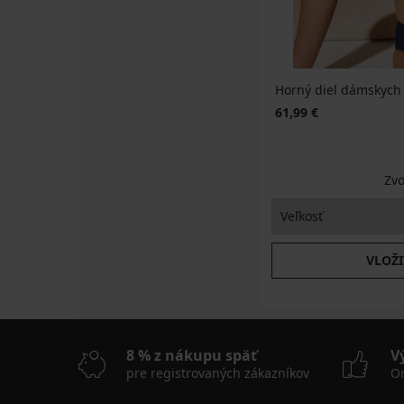
SUN20
SUN20
Horný diel dámskych 
61,99 €
Zvo
VLOŽI
8 % z nákupu späť
V
pre registrovaných zákazníkov
On