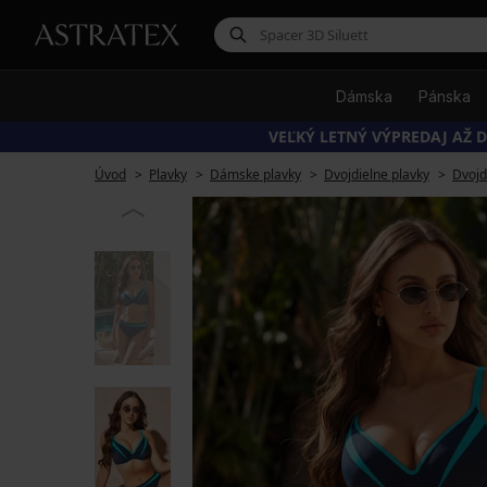
Dámska
Pánska
VEĽKÝ LETNÝ VÝPREDAJ AŽ D
Úvod
Plavky
Dámske plavky
Dvojdielne plavky
Dvojd