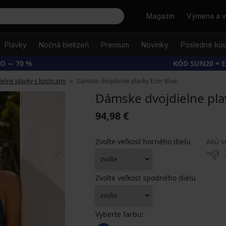
Hľadať
Magazín
Výmena a v
Plavky
Nočná bielizeň
Premium
Novinky
Posledné ku
O − 70 %
KÓD SUN20 = 
ielne plavky s kosticami
Dámske dvojdielne plavky Ezer Blue
Dámske dvojdielne pla
94,98 €
Zvoľte veľkosť horného dielu
Akú v
Zvoľte veľkosť spodného dielu
Vyberte farbu: