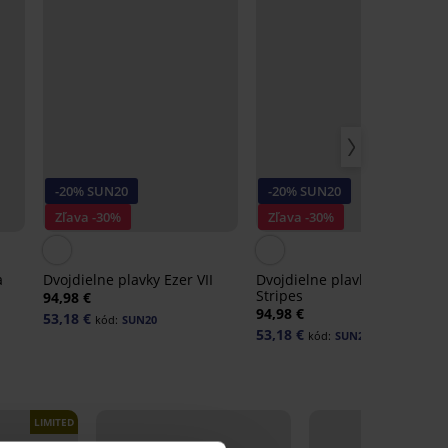
-20% SUN20
-20% SUN20
Zľava -30%
Zľava -30%
a
Dvojdielne plavky Ezer VII
Dvojdielne plavky Tina
Stripes
94,98 €
94,98 €
53,18 €
kód:
SUN20
53,18 €
kód:
SUN20
LIMITED