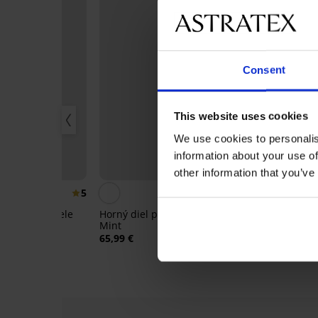
Consent
This website uses cookies
We use cookies to personalis
20
-20% SUN20
information about your use of
Výpredaj
other information that you’ve
%
Zľava -70%
5
e plavky Angele
Horný diel plaviek Angele
Tankiny Suza
Mint
124,98 €
65,99 €
30,00 €
kód:
SU
:
SUN20