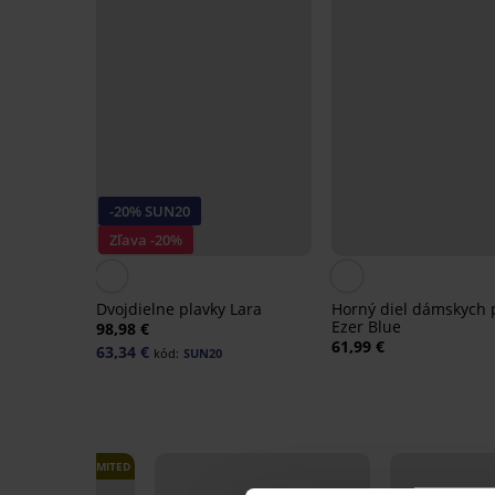
-20% SUN20
Zľava -20%
Dvojdielne plavky Lara
Horný diel dámskych 
Ezer Blue
98,98 €
61,99 €
63,34 €
kód:
SUN20
LIMITED