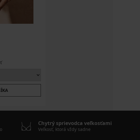
ť
ŠÍKA
Chytrý sprievodca veľkosťami
o
Veľkosť, ktorá vždy sadne