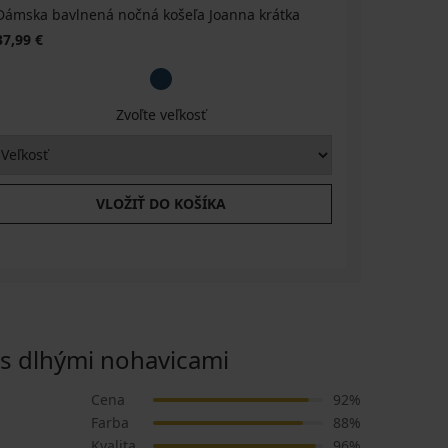
Dámska bavlnená nočná košeľa Joanna krátka
37,99 €
Zvoľte veľkosť
VLOŽIŤ DO KOŠÍKA
 dlhými nohavicami
Cena
92%
Farba
88%
Kvalita
96%