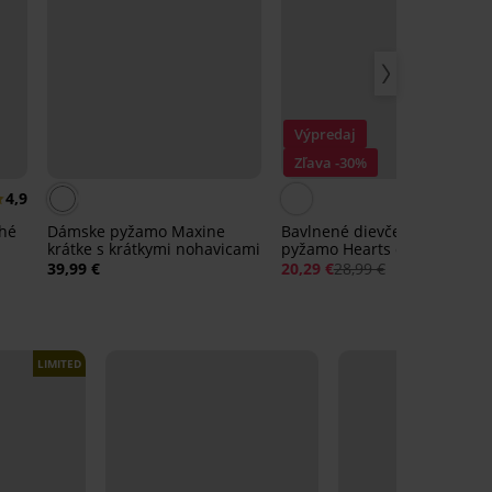
Výpredaj
Zľava -30%
4,9
lhé
Dámske pyžamo Maxine
Bavlnené dievčenské
krátke s krátkymi nohavicami
pyžamo Hearts dlhé
39,99 €
20,29 €
28,99 €
LIMITED