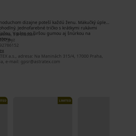
noduchom dizajne poteší každú ženu. Mäkučký úplet
 pohodlný. Jednofarebné tričko s krátkymi rukávmi
lačou. V páse so širšou gumou aj šnúrkou na
avlna, 5% Elastan
atexu.
020_pyz
92786152
ex
TEX a.s., adresa: Na Maninách 315/4, 17000 Praha,
ia, e-mail: gpsr@astratex.com
ITED
LIMITED
LIMITED