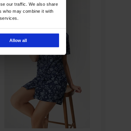
se our traffic. We also share
ers who may combine it with
 services.
Allow all