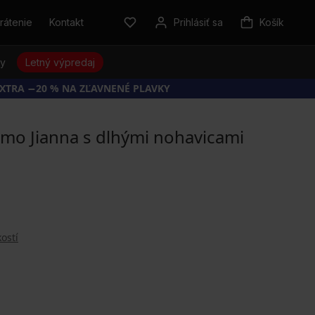
rátenie
Kontakt
Prihlásiť sa
Košík
sy
Letný výpredaj
EXTRA −20 % NA ZĽAVNENÉ PLAVKY
mo Jianna s dlhými nohavicami
ostí