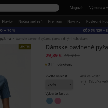
Hľadať
Magazín
Výmena a v
Plavky
Nočná bielizeň
Premium
Novinky
Posledné ku
O − 70 %
KÓD SUN20 = 
 pyžamá
Dámske bavlnené pyžamo Jianna s dlhými nohavicami
Dámske bavlnené pyža
LIMITED
29,39 €
41,99 €
5
|
1
hodnotenie
Zvoľte veľkosť
Akú veľkosť?
Tabuľka veľk
Vyberte farbu: