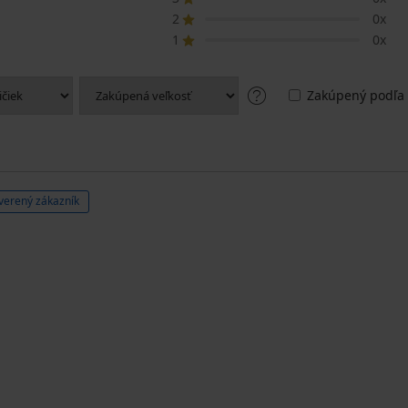
2
0x
1
0x
Zakúpený podľa 
verený zákazník