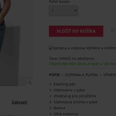
Počet kusov:
VLOŽIŤ DO KOŠÍKA
Výmena a vráteni
Tovar IHNEĎ na odoslanie.
Objednajte ešte dnes a tovar u vás bu
POPIS
DOPRAVA A PLATBA
VÝMEN
Elastický pás
Sťahovanie v páse
Vhodné aj pre plnoštíhle
Sťahovacia šnúrka v páse
Zobraziť
Bavlna
Dlhé nohavice