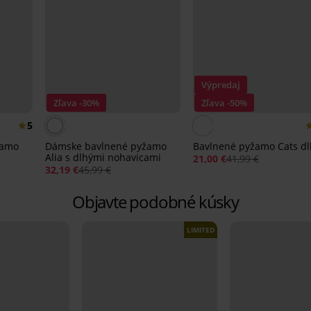
Výpredaj
Zľava -30%
Zľava -50%
5
žamo
Dámske bavlnené pyžamo
Bavlnené pyžamo Cats d
Alia s dlhými nohavicami
21,00 €
41,99 €
32,19 €
45,99 €
Objavte podobné kúsky
LIMITED