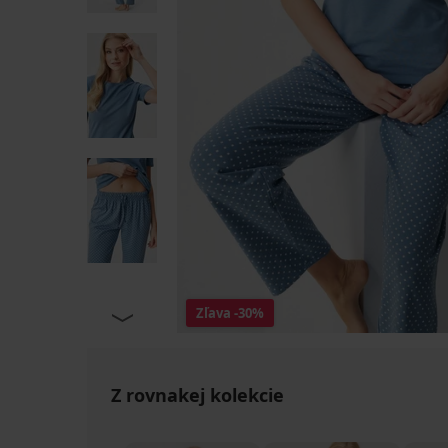
Zľava
-30%
Z rovnakej kolekcie