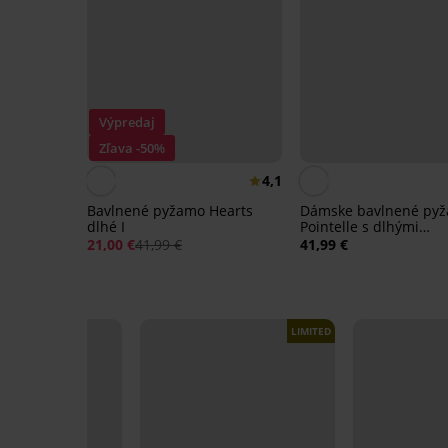
Výpredaj
Zľava -50%
4,1
Bavlnené pyžamo Hearts
Dámske bavlnené py
dlhé I
Pointelle s dlhými
nohavicami
21,00 €
41,99 €
41,99 €
LIMITED