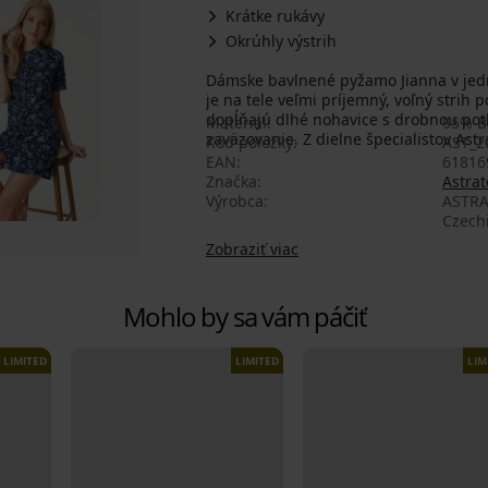
Krátke rukávy
Okrúhly výstrih
Dámske bavlnené pyžamo Jianna v jed
je na tele veľmi príjemný, voľný strih
dopĺňajú dlhé nohavice s drobnou pot
Materiál
95% B
zaväzovanie. Z dielne špecialistov Astr
Kód položky
AST_2
EAN
61816
Značka
Astrat
Výrobca
ASTRA
Czech
Zobraziť viac
Mohlo by sa vám páčiť
LIMITED
LIMITED
LIM