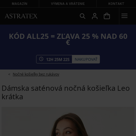
MAGAZÍN
VÝMENA A VRÁTENIE
KONTAKT
KÓD ALL25 = ZĽAVA 25 % NAD 60
€
NAKUPOVAŤ
12
H
25
M
21
S
Nočné košieľky bez rukávov
Dámska saténová nočná košieľka Leo
krátka