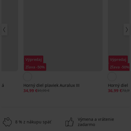
Výpredaj
Výpredaj
Zľava -50%
Zľava -50%
ená
Horný diel plaviek Auralux III
Horný diel p
34,99 €
36,99 €
69,99 €
73,99
Výmena a vrátenie
8 % z nákupu späť
zadarmo