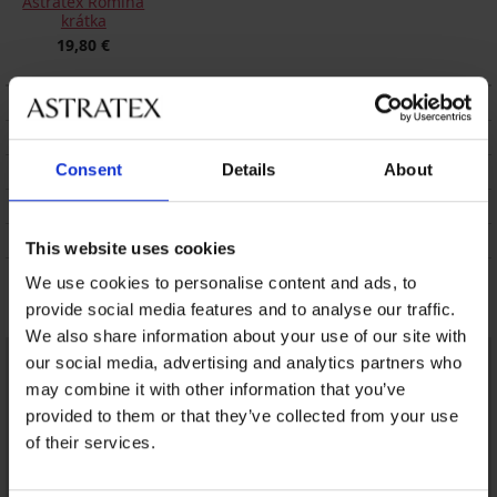
Astratex Romina
krátka
19,80 €
POPIS
DOPRAVA A PLATBA
Consent
Details
About
VÝMENA
ÚDRŽBA A PRANIE
O ZNAČKE
This website uses cookies
We use cookies to personalise content and ads, to
Mohlo by sa vám páčiť
provide social media features and to analyse our traffic.
We also share information about your use of our site with
our social media, advertising and analytics partners who
may combine it with other information that you’ve
provided to them or that they’ve collected from your use
of their services.