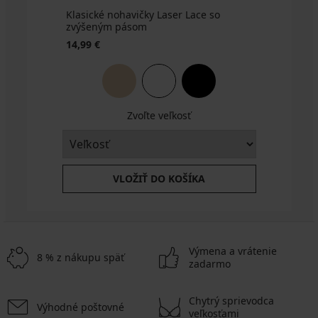
Klasické nohavičky Laser Lace so
zvýšeným pásom
14,99 €
Zvoľte veľkosť
VLOŽIŤ DO KOŠÍKA
Výmena a vrátenie
8 % z nákupu späť
zadarmo
Chytrý sprievodca
Výhodné poštovné
veľkosťami