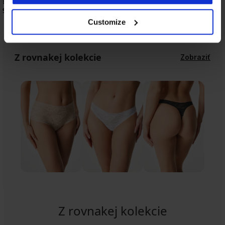
Brazilky Simple Lace
Brazilky My Pizzo
9,49 €
8,29 €
Customize
Z rovnakej kolekcie
Zobraziť
Z rovnakej kolekcie