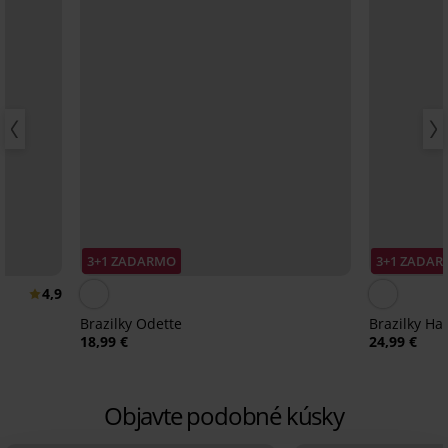
3+1 ZADARMO
3+1 ZADA
4,9
Brazilky Odette
Brazilky Hai
18,99 €
24,99 €
Objavte podobné kúsky