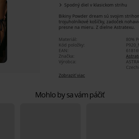
Spodný diel v klasickom strihu
Bikiny Powder dream sú svojim strihom
trojuholníkové košíčky, zadoček nohavi
presne na mieru. Z dielne Astratexu.
Materiál
80% Po
Kód položky
P920
EAN
61816
Značka
Astrat
Výrobca
ASTRA
Czech
Zobraziť viac
Mohlo by sa vám páčiť