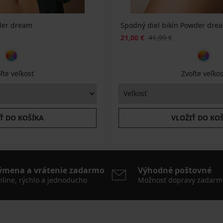
wder dream
Spodný diel bikín Powder dre
21,00 €
41,99 €
ľte veľkosť
Zvoľte veľkos
Ť DO KOŠÍKA
VLOŽIŤ DO KO
ýmena a vrátenie zadarmo
Výhodné poštovné
line, rýchlo a jednoducho
Možnosť dopravy zadarm