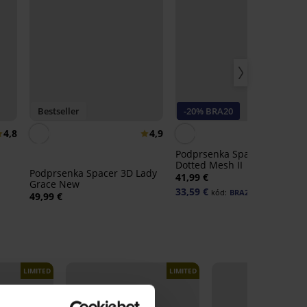
Bestseller
-20% BRA20
4,8
4,9
Podprsenka Spacer Flexicup
Dotted Mesh II
Podprsenka Spacer 3D Lady
41,99 €
Grace New
33,59 €
kód:
BRA20
49,99 €
LIMITED
LIMITED