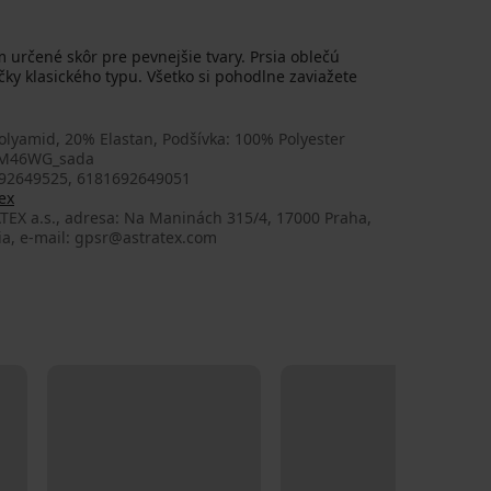
 určené skôr pre pevnejšie tvary. Prsia oblečú
čky klasického typu. Všetko si pohodlne zaviažete
lyamid, 20% Elastan, Podšívka: 100% Polyester
_M46WG_sada
92649525, 6181692649051
ex
TEX a.s., adresa: Na Maninách 315/4, 17000 Praha,
ia, e-mail: gpsr@astratex.com