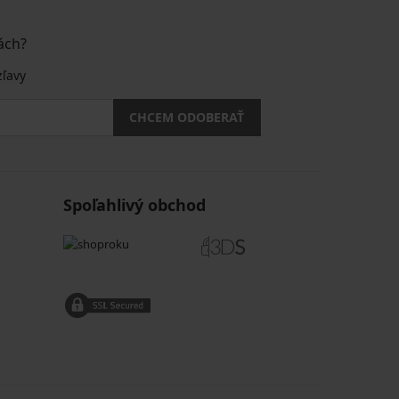
ách?
zľavy
CHCEM ODOBERAŤ
Spoľahlivý obchod