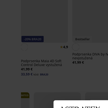
-20% BRA20
Bestseller
4,9
Podprsenka DIVA by I
nevystužená
Podprsenka Maia 4D Soft
41,99 €
Control Deluxe vystužená
41,99 €
33,59 €
kód:
BRA20
LIMITED