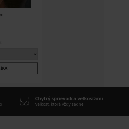
am
ť
ŠÍKA
Chytrý sprievodca veľkosťami
o
Veľkosť, ktorá vždy sadne