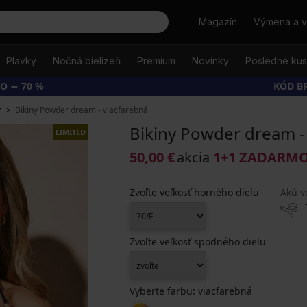
Hľadať
Magazín
Výmena a v
Plavky
Nočná bielizeň
Premium
Novinky
Posledné ku
O − 70 %
KÓD B
y
Bikiny Powder dream - viacfarebná
Bikiny Powder dream -
LIMITED
50,00 €
akcia
1+1 ZADARM
Zvoľte veľkosť horného dielu
Akú v
Zvoľte veľkosť spodného dielu
Vyberte farbu:
viacfarebná