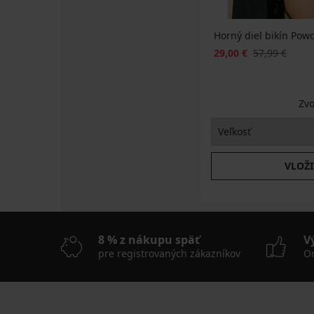
Horný diel bikín Po
29,00 €
57,99 €
Zvo
VLOŽI
8 % z nákupu späť
V
pre registrovaných zákazníkov
On