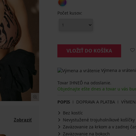
Počet kusov:
VLOŽIŤ DO KOŠÍKA
Výmena a vráteni
Tovar IHNEĎ na odoslanie.
Objednajte ešte dnes a tovar u vás b
POPIS
DOPRAVA A PLATBA
VÝMEN
Bez kostíc
Nevystužené trojuholníkové košíčky
Zobraziť
Zaväzovanie za krkom a v zadnej čas
Zaväzovanie na bokoch