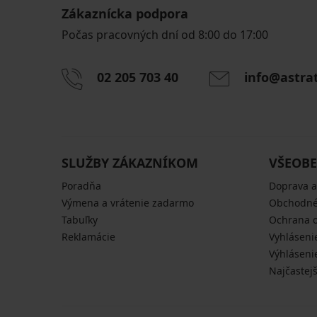
Zákaznícka podpora
Počas pracovných dní od 8:00 do 17:00
02 205 703 40
info@astra
SLUŽBY ZÁKAZNÍKOM
VŠEOBE
Poradňa
Doprava a
Výmena a vrátenie zadarmo
Obchodné
Tabuľky
Ochrana 
Reklamácie
Vyhláseni
Výhláseni
Najčastej