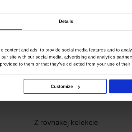
Details
e content and ads, to provide social media features and to analy
O
1+1 ZADARMO
 our site with our social media, advertising and analytics partn
Výpredaj
 provided to them or that they’ve collected from your use of their
Zľava -50%
5
kín Orange
Obojstranné dvojdielne
Dvojdielne plavk
p
plavky Nala 4 v 1
33,98 €
Customize
€
24,99 €
49,98 €
Z rovnakej kolekcie