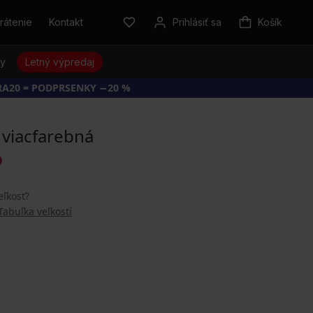
rátenie
Kontakt
Prihlásiť sa
Košík
sy
Letný výpredaj
RA20 = PODPRSENKY −20 %
 viacfarebná
O
eľkosť?
Tabuľka veľkostí