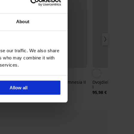
About
se our traffic. We also share
ers who may combine it with
Zľava -40%
 services.
y Sea
Dvojdielne plavky Amnesia II
Dvojdielne plavky M
I
31,18 €
51,98 €
Allow all
95,98 €