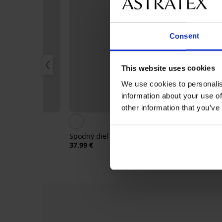
Consent
This website uses cookies
We use cookies to personalis
ARMO
1+1 ZADARM
information about your use of
Výpredaj
other information that you’ve
%
Zľava -50%
3
ummer Vibe
Spodný diel plaviek Salma I
Horný diel bi
Gold I Push-U
,98 €
37,99 €
34,49 €
68,99 