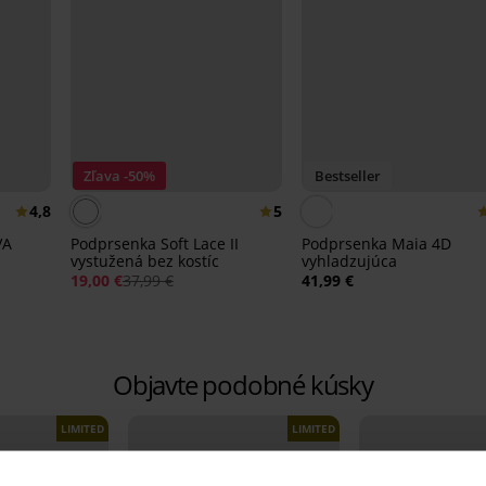
Zľava -50%
Bestseller
4,8
5
VA
Podprsenka Soft Lace II
Podprsenka Maia 4D
vystužená bez kostíc
vyhladzujúca
19,00 €
37,99 €
41,99 €
Objavte podobné kúsky
LIMITED
LIMITED