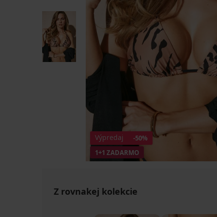
Výpredaj
-50%
1+1 ZADARMO
Z rovnakej kolekcie