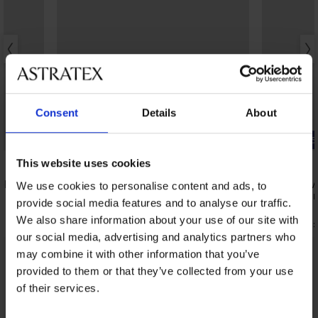
Consent
Details
About
-25% ALL25
-25% ALL25
This website uses cookies
l s
Pánske bavlnené pyžamo MEN-A Frank s
Pánske bav
We use cookies to personalise content and ads, to
dlhými nohavicami
s krátkymi 
provide social media features and to analyse our traffic.
45,99 €
45,99 €
We also share information about your use of our site with
34,49 €
34,49 €
kód:
ALL25
kód:
our social media, advertising and analytics partners who
may combine it with other information that you’ve
Z rovnakej kolekcie
Zobraziť
provided to them or that they’ve collected from your use
of their services.