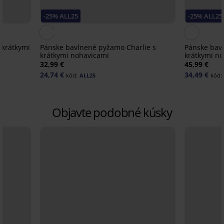
-25% ALL25
-25% ALL25
 krátkymi
Pánske bavlnené pyžamo Charlie s
Pánske bav
krátkymi nohavicami
krátkymi n
32,99 €
45,99 €
24,74 €
34,49 €
kód:
ALL25
kód:
Objavte podobné kúsky