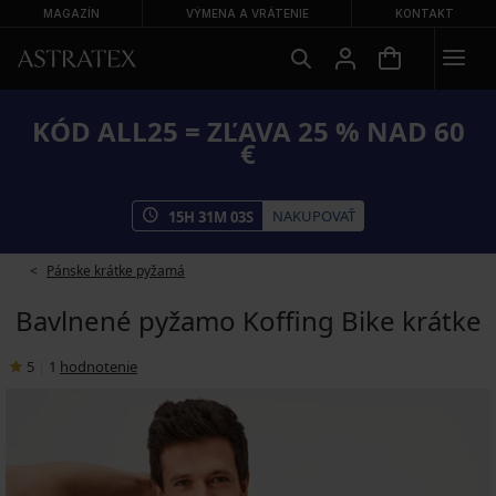
MAGAZÍN
VÝMENA A VRÁTENIE
KONTAKT
KÓD ALL25 = ZĽAVA 25 % NAD 60
€
NAKUPOVAŤ
15
H
31
M
03
S
Pánske krátke pyžamá
Bavlnené pyžamo Koffing Bike krátke
5
|
1
hodnotenie