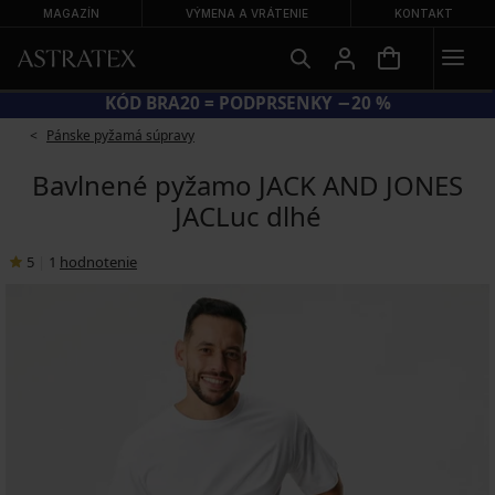
MAGAZÍN
VÝMENA A VRÁTENIE
KONTAKT
VEĽKÝ LETNÝ VÝPREDAJ AŽ DO − 70 %
Pánske pyžamá súpravy
Bavlnené pyžamo JACK AND JONES
JACLuc dlhé
5
|
1
hodnotenie