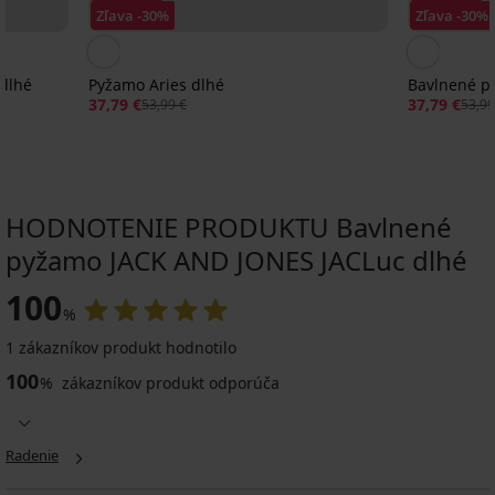
Zľava -30%
Zľava -30%
dlhé
Pyžamo Aries dlhé
Bavlnené p
37,79 €
37,79 €
53,99 €
53,99
HODNOTENIE PRODUKTU Bavlnené
pyžamo JACK AND JONES JACLuc dlhé
Výpredaj
Výpredaj
Výpredaj
-30%
-60%
-30%
-30%
IMITED
LIMITED
100
LIMITED
LIMITED
%
1 zákazníkov produkt hodnotilo
Bavlnené
Pyžamo
100
pyžamo
MEN-
%
zákazníkov produkt odporúča
Flanelové
Pyžamo
Bavlnené
Pánske
JACK
A
pyžamo
Davion
pyžamo
bavlnené
AND
Henry
dlhé
dlhé
Ogden
pyžamo
JONES
dlhé
MEN-
dlhé
Alex
37,79
JACFlorence
Radenie
A
41,99
dlhé
34,99
€
dlhé
s
€
18,40
€
53,99