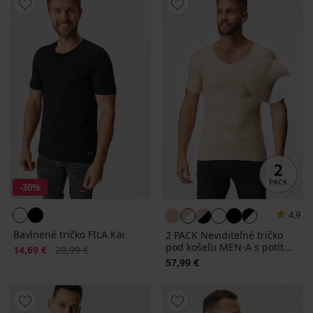
-30%
4,9
Bavlnené tričko FILA Kai
2 PACK Neviditeľné tričko
pod košeľu MEN-A s potít...
Zľava
Pôvodná cena
14,69 €
20,99 €
57,99 €