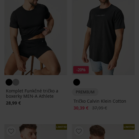
-20%
Komplet Funkčné tričko a
PREMIUM
boxerky MEN-A Athlete
Tričko Calvin Klein Cotton
28,99 €
Zľava
Pôvodná cena
30,39 €
37,99 €
LIMITED
LIMITED