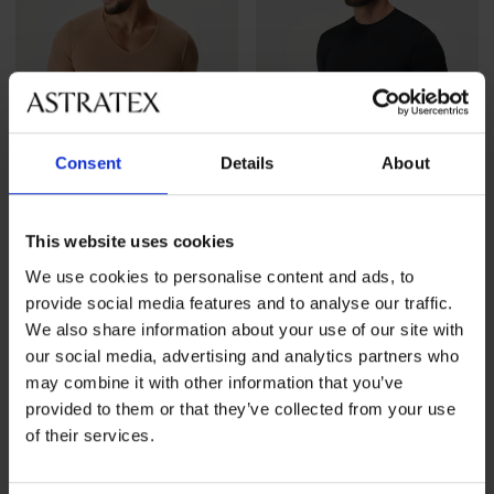
Consent
Details
About
This website uses cookies
-20%
We use cookies to personalise content and ads, to
4,8
4,8
provide social media features and to analyse our traffic.
Telové tričko pod košeľu
Bezšvové tričko SilverPro
We also share information about your use of our site with
Classic I
Zľava
Pôvodná cena
36,79 €
45,99 €
our social media, advertising and analytics partners who
24,99 €
may combine it with other information that you’ve
provided to them or that they’ve collected from your use
LIMITED
of their services.