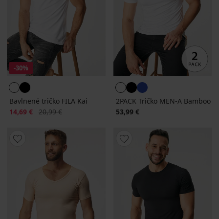
-30%
Bavlnené tričko FILA Kai
2PACK Tričko MEN-A Bamboo
Zľava
Pôvodná cena
14,69 €
20,99 €
53,99 €