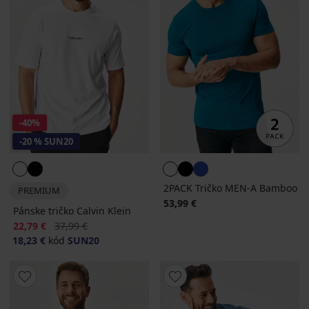
-40%
-20 % SUN20
2PACK Tričko MEN-A Bamboo
PREMIUM
53,99 €
Pánske tričko Calvin Klein
Zľava
Pôvodná cena
22,79 €
37,99 €
18,23 €
kód
SUN20