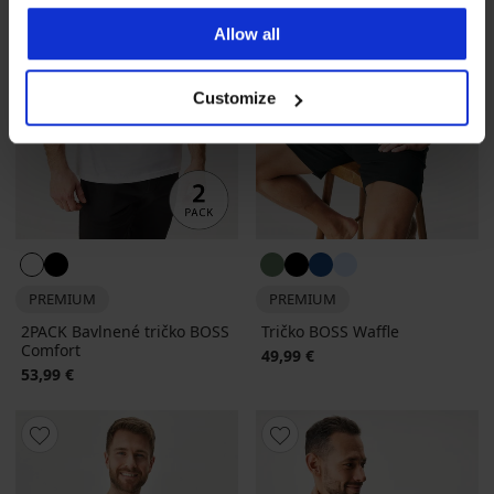
Allow all
Customize
PREMIUM
PREMIUM
2PACK Bavlnené tričko BOSS
Tričko BOSS Waffle
Comfort
49,99 €
53,99 €