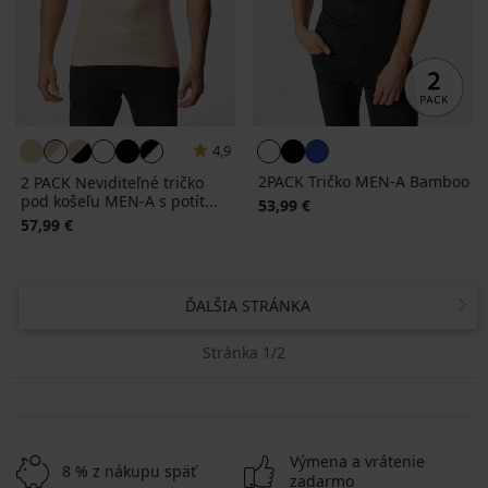
4,9
2PACK Tričko MEN-A Bamboo
2 PACK Neviditeľné tričko
pod košeľu MEN-A s potít...
53,99 €
57,99 €
ĎALŠIA STRÁNKA
Stránka 1/2
Výmena a vrátenie
8 % z nákupu späť
zadarmo