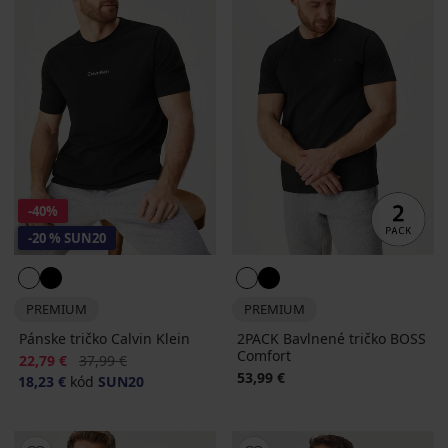
-40%
-20 % SUN20
PREMIUM
PREMIUM
Pánske tričko Calvin Klein
2PACK Bavlnené tričko BOSS
Comfort
Zľava
Pôvodná cena
22,79 €
37,99 €
53,99 €
18,23 €
kód
SUN20