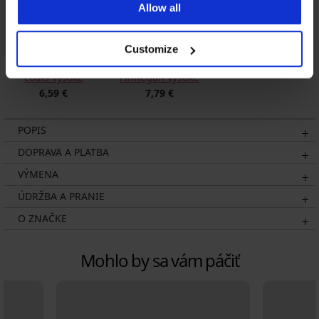
Allow all
Customize
Vlnené ponožky
3PACK Ponožky
Louis vysoké
Finnegan vysoké
6,59 €
7,79 €
POPIS
DOPRAVA A PLATBA
VÝMENA
ÚDRŽBA A PRANIE
O ZNAČKE
Mohlo by sa vám páčiť