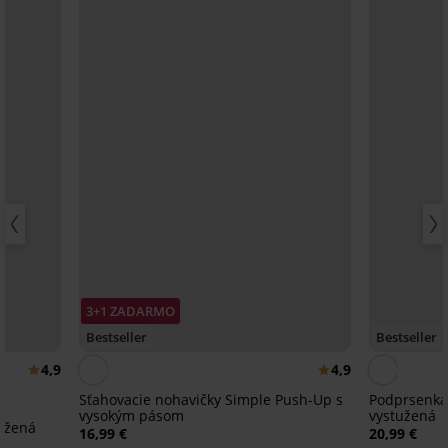
3+1 ZADARMO
Bestseller
Bestseller
4,9
4,9
Sťahovacie nohavičky Simple Push-Up s
Podprsenka 
vysokým pásom
vystužená
užená
16,99 €
20,99 €