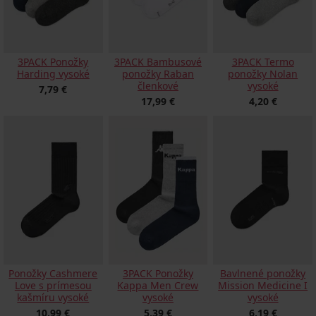
3PACK Ponožky
3PACK Bambusové
3PACK Termo
Harding vysoké
ponožky Raban
ponožky Nolan
členkové
vysoké
7,79 €
17,99 €
4,20 €
Ponožky Cashmere
3PACK Ponožky
Bavlnené ponožky
Love s prímesou
Kappa Men Crew
Mission Medicine I
kašmíru vysoké
vysoké
vysoké
10,99 €
5,39 €
6,19 €