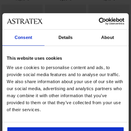
Consent
Details
About
This website uses cookies
We use cookies to personalise content and ads, to
Bambusové ponožky
3PACK Ponožky FILA
Bavlnené ponožky
provide social media features and to analyse our traffic.
Bomber vysoké
vysoké
Cosra Medicine I
vysoké
8,29 €
9,49 €
We also share information about your use of our site with
6,99 €
our social media, advertising and analytics partners who
may combine it with other information that you’ve
provided to them or that they’ve collected from your use
of their services.