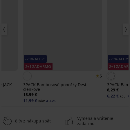
-25% ALL25
-25% ALL25
2+1 ZADARMO
2+1 ZADA
5
y JACK
3PACK Bambusové ponožky Desi
3PACK Bamb
členkové
8,29 €
15,99 €
6,22 €
kód:
A
11,99 €
kód:
ALL25
Výmena a vrátenie
8 % z nákupu späť
zadarmo