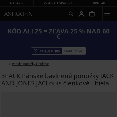
MAGAZÍN
VÝMENA A VRÁTENIE
KONTAKT
KÓD ALL25 = ZĽAVA 25 % NAD 60
€
NAKUPOVAŤ
14
H
31
M
10
S
Pánske ponožky členkové
3PACK Pánske bavlnené ponožky JACK
AND JONES JACLouis členkové - biela