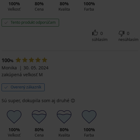
100%
80%
80%
100%
Veľkosť
Cena
Kvalita
Farba
Tento produkt odporúčam
0
0
súhlasím
nesúhlasím
100
%
Monika
30. 05. 2024
zakúpená veľkosť M
Overený zákazník
Sú super, dokupila som aj druhé 😊
100%
80%
80%
100%
Veľkosť
Cena
Kvalita
Farba