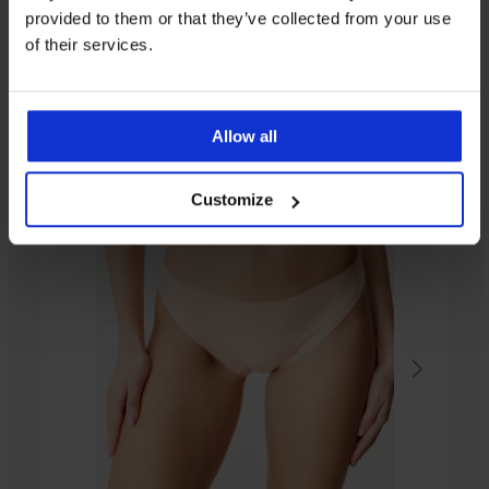
provided to them or that they’ve collected from your use
Z rovnakej kolekcie
of their services.
3+1 ZADARMO
Allow all
4,5
Customize
Brazilky
Taglie
9,49
€
akcia
3+1
ZADARMO