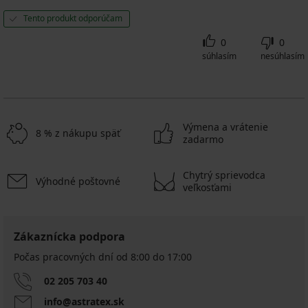
Tento produkt odporúčam
0
0
súhlasím
nesúhlasím
Výmena a vrátenie
8 % z nákupu späť
zadarmo
Chytrý sprievodca
Výhodné poštovné
veľkosťami
Zákaznícka podpora
Počas pracovných dní od 8:00 do 17:00
02 205 703 40
info@astratex.sk