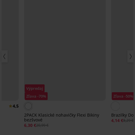
Výpredaj
Zľava -70%
Zľava -50%
4,5
2PACK Klasické nohavičky Flexi Bikiny
Brazilky Do
bezšvové
4,14 €
8,29 €
6,30 €
20,99 €