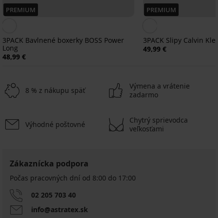
PREMIUM
PREMIUM
3PACK Bavlnené boxerky BOSS Power
3PACK Slipy Calvin Klei
Long
49,99 €
48,99 €
Výmena a vrátenie
8 % z nákupu späť
zadarmo
Chytrý sprievodca
Výhodné poštovné
Výpredaj
Výpredaj
Výpredaj
Výpredaj
-50%
-40%
-70%
-40%
veľkosťami
LIMITED
LIMITED
LIMITED
LIMITED
4,9
4,8
Bambusové
3PACK
3PACK
3PACK
3PACK
Bambusové
Zákaznícka podpora
slipy
Bavlnené
Slipy
Bavlnené
Slipy
slipy
Počas pracovných dní od 8:00 do 17:00
Petrol
slipy
Phillips
slipy
Martin
Blue
Blue
Light
Ethan
bezšvové
12,59
11,39
5PACK
bezšvové
02 205 703 40
14,49
8,70
16,99
€
€
slipov
15,99
€
€
€
20,99
18,99
info@astratex.sk
v
€
28,99
28,99
€
€