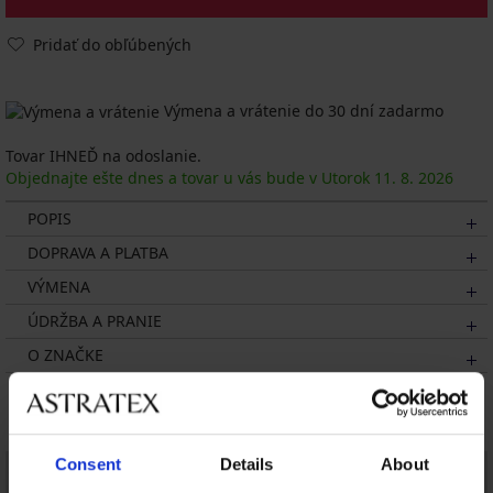
Pridať do obľúbených
Výmena a vrátenie do 30 dní zadarmo
Tovar IHNEĎ na odoslanie.
Objednajte ešte dnes a tovar u vás bude v Utorok
11. 8.
2026
POPIS
DOPRAVA A PLATBA
VÝMENA
ÚDRŽBA A PRANIE
O ZNAČKE
Mohlo by sa vám páčiť
Consent
Details
About