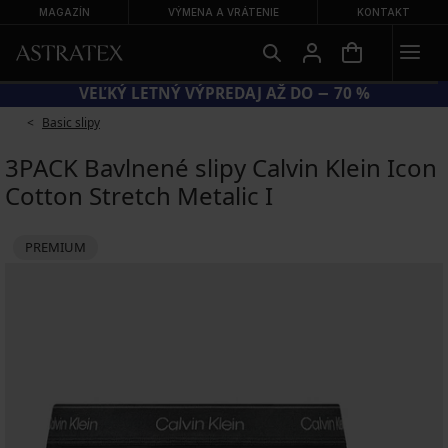
MAGAZÍN
VÝMENA A VRÁTENIE
KONTAKT
D BRA20 = PODPRSENKY −20 %
VEĽK
Basic slipy
3PACK Bavlnené slipy Calvin Klein Icon
Cotton Stretch Metalic I
PREMIUM