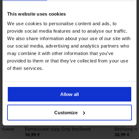
This website uses cookies
We use cookies to personalise content and ads, to
provide social media features and to analyse our traffic.
We also share information about your use of our site with
our social media, advertising and analytics partners who
may combine it with other information that you’ve
provided to them or that they’ve collected from your use
of their services.
Allow all
Customize
5
5
ezšvové
Bambusové slipy Grey bezšvové
Bezšvový ná
16,99 €
20,99 €