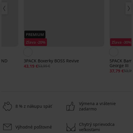
PREMIUM
Zľava -20%
Zľava -30%
 AND
3PACK Boxerky BOSS Revive
5PACK Bam
George III
43,19 €
53,99 €
37,79 €
53,99
Výmena a vrátenie
8 % z nákupu späť
zadarmo
Chytrý sprievodca
Výhodné poštovné
-25 % ALL25
Výpredaj
-25 % ALL25
-25 % ALL25
-50%
veľkosťami