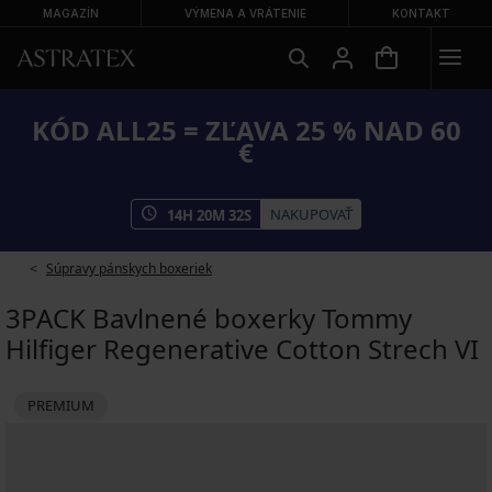
MAGAZÍN
VÝMENA A VRÁTENIE
KONTAKT
KÓD ALL25 = ZĽAVA 25 % NAD 60
€
NAKUPOVAŤ
14
H
20
M
31
S
Súpravy pánskych boxeriek
3PACK Bavlnené boxerky Tommy
Hilfiger Regenerative Cotton Strech VI
PREMIUM