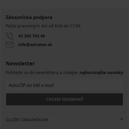
4,8
4,9
5
Bambusové
Bambusové
Zákaznícka podpora
boxerky
boxerky
Boxerky
Počas pracovných dní od 8:00 do 17:00
Petrol
Black
Tender
Bezšvové
Blue
bezšvové
Retro
boxerky
II
02 205 703 40
3D
16,99
SilverPro
bezšvové
Stretch
€
Classic
info@astratex.sk
16,99
10,49
12,74
16,99
€
€
€
€
12,74
kód
20,99
12,74
Newsletter
€
ALL25
€
€
kód
kód
Prihláste sa do newsletteru a získajte
najhorúcejšie novinky
ALL25
ALL25
CHCEM ODOBERAŤ
SLUŽBY ZÁKAZNÍKOM