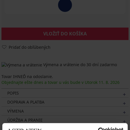
VLOŽIŤ DO KOŠÍKA
Pridať do obľúbených
Výmena a vrátenie do 30 dní zadarmo
Tovar IHNEĎ na odoslanie.
Objednajte ešte dnes a tovar u vás bude v Utorok
11. 8.
2026
POPIS
DOPRAVA A PLATBA
VÝMENA
ÚDRŽBA A PRANIE
O ZNAČKE