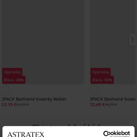
Výpredaj
Výpredaj
Zľava -40%
Zľava -50%
3PACK Bavlnené boxerky Weber
3PACK Bavlnené boxerk
13,19 €
12,49 €
21,99 €
24,99 €
Objavte podobné kúsky