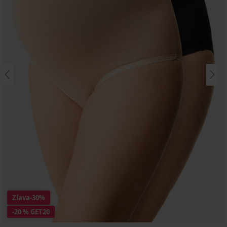
Zľava
-30%
-20 % GET20