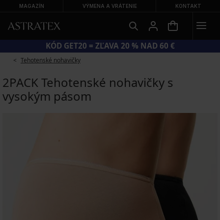
MAGAZÍN
VÝMENA A VRÁTENIE
KONTAKT
VEĽKÝ LETNÝ VÝPREDAJ AŽ DO −70 %
Tehotenské nohavičky
2PACK Tehotenské nohavičky s
vysokým pásom