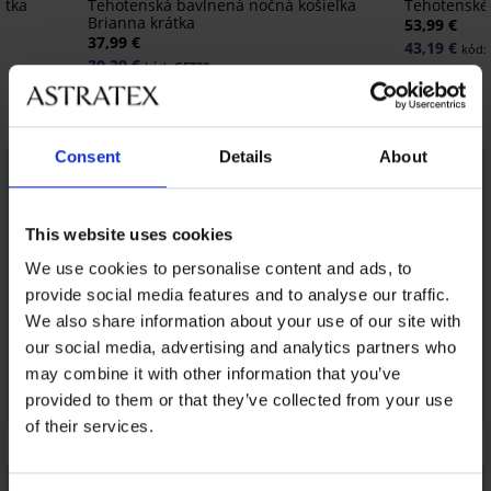
átka
Tehotenská bavlnená nočná košieľka
Tehotenské
Brianna krátka
53,99 €
37,99 €
43,19 €
kód:
30,39 €
kód:
GET20
Objavte podobné kúsky
Consent
Details
About
This website uses cookies
We use cookies to personalise content and ads, to
provide social media features and to analyse our traffic.
We also share information about your use of our site with
our social media, advertising and analytics partners who
may combine it with other information that you’ve
provided to them or that they’ve collected from your use
of their services.