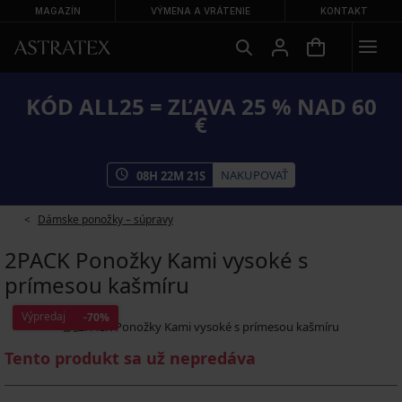
MAGAZÍN
VÝMENA A VRÁTENIE
KONTAKT
KÓD ALL25 = ZĽAVA 25 % NAD 60
€
NAKUPOVAŤ
08
H
22
M
20
S
Dámske ponožky – súpravy
2PACK Ponožky Kami vysoké s
prímesou kašmíru
Výpredaj
-70%
Tento produkt sa už nepredáva