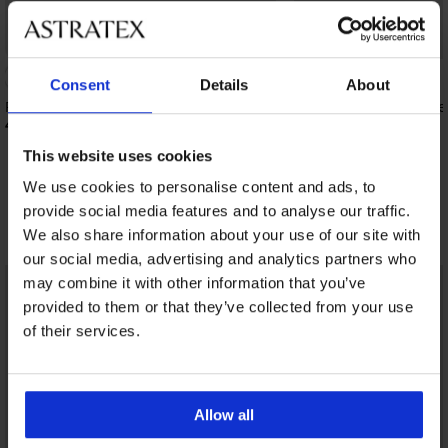
Bestseller
-25% ALL25
4,8
Consent
Details
About
Podprsenka DIVA by IVA nevystužená
Podprsenka Spacer Fle
Mesh II
41,99 €
41,99 €
This website uses cookies
31,49 €
kód:
ALL25
We use cookies to personalise content and ads, to
provide social media features and to analyse our traffic.
Objavte podobné kúsky
We also share information about your use of our site with
our social media, advertising and analytics partners who
may combine it with other information that you’ve
provided to them or that they’ve collected from your use
of their services.
Allow all