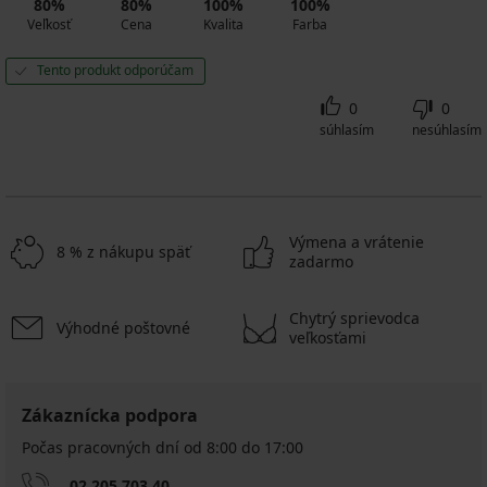
80%
80%
100%
100%
Veľkosť
Cena
Kvalita
Farba
Tento produkt odporúčam
0
0
súhlasím
nesúhlasím
Výmena a vrátenie
8 % z nákupu späť
zadarmo
Chytrý sprievodca
Výhodné poštovné
veľkosťami
Zákaznícka podpora
Počas pracovných dní od 8:00 do 17:00
02 205 703 40