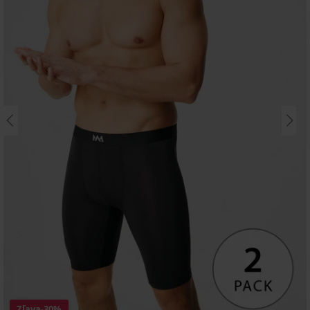
Zľava
-30%