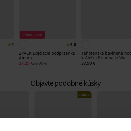
Zľava -30%
4
4,3
2PACK Dojčiacia podprsenka
Tehotenská bavlnená no
Amora
košieľka Brianna krátka
27,29 €
38,99 €
37,99 €
Objavte podobné kúsky
LIMITED