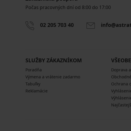
Počas pracovných dní od 8:00 do 17:00
02 205 703 40
info@astra
SLUŽBY ZÁKAZNÍKOM
VŠEOBE
Poradňa
Doprava a
Výmena a vrátenie zadarmo
Obchodné
Tabuľky
Ochrana 
Reklamácie
Vyhláseni
Výhláseni
Najčastej