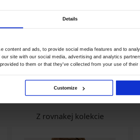
Details
-20% BRA20
-20% BRA20
e content and ads, to provide social media features and to analy
5
 our site with our social media, advertising and analytics partn
enka na
Zmenšujúca podprsenka
2 PACK Podprsen
 provided to them or that they’ve collected from your use of their
a Bra
Triumph Ladyform Soft
vystužená
Minimizer I nevystužená
49,99 €
45,99 €
39,99 €
36,79 €
A20
kód:
BRA20
kód:
BRA20
Customize
Z rovnakej kolekcie