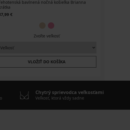
Tehotenská bavlnená nočná košieľka Brianna
Tehotensk
krátka
37,99 €
37,99 €
Zvoľte veľkosť
VLOŽIŤ DO KOŠÍKA
Chytrý sprievodca veľkosťami
o
Veľkosť, ktorá vždy sadne