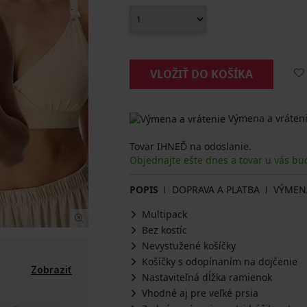
VLOŽIŤ DO KOŠÍKA
Výmena a vráteni
Tovar IHNEĎ na odoslanie.
Objednajte ešte dnes a tovar u vás bu
POPIS
DOPRAVA A PLATBA
VÝMEN
Multipack
Bez kostíc
Nevystužené košíčky
Košíčky s odopínaním na dojčenie
Zobraziť
Nastaviteľná dĺžka ramienok
Vhodné aj pre veľké prsia