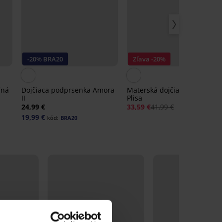
-20% BRA20
Zľava -20%
4,
čná
Dojčiaca podprsenka Amora
Materská dojčiaca košieľka
II
Plisa
24,99 €
33,59 €
41,99 €
19,99 €
kód:
BRA20