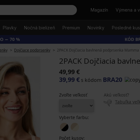
Hľadať
Magazín
Výmena a v
Plavky
Nočná bielizeň
Premium
Novinky
Posledné ku
O − 70 %
KÓD B
enky
Dojčiace podprsenky
2PACK Dojčiacia bavlnená podprsenka Mamma
2PACK Dojčiacia bavl
49,99 €
39,99 €
BRA20
s kódom
Zvoľte veľkosť
Akú veľkosť?
Tabuľka veľk
Vyberte farbu:
Počet kusov: