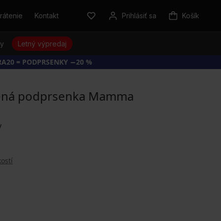
rátenie
Kontakt
Prihlásiť sa
Košík
sy
Letný výpredaj
RA20 = PODPRSENKY −20 %
nená podprsenka Mamma
ostí