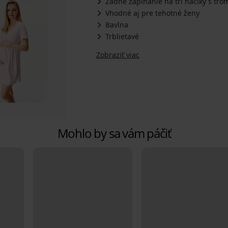
Zadné zapínanie na tri háčiky s tro
Vhodné aj pre tehotné ženy
Bavlna
Trblietavé
Zobraziť viac
Mohlo by sa vám páčiť