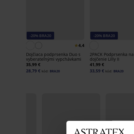
-20% BRA20
-20% BRA20
4,4
Dojčiaca podprsenka Duo s
2PACK Podprsenka na
vyberateľnými vypchávkami
dojčenie Lilly II
35,99 €
41,99 €
28,79 €
33,59 €
kód:
BRA20
kód:
BRA20