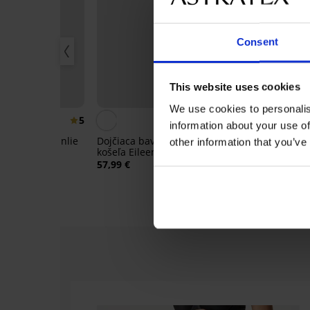
Consent
This website uses cookies
20
-20% BRA20
We use cookies to personalis
5
information about your use of
odprsenka Canlie
Dojčiaca bavlnená nočná
2PACK Podprs
other information that you’ve
ná
košeľa Eileen krátka
dojčenie Mam
57,99 €
53,99 €
43,19 €
:
BRA20
kód:
BR