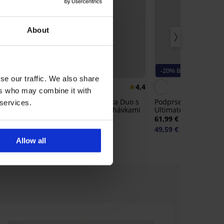
About
-20% BRA20
-20% BRA20
se our traffic. We also share
4,9
4,4
ers who may combine it with
ka Chloe
Dojčiaca podprsenka Duo s
Podprsenka Wonder
 services.
vyberateľnými vypchávkami
Ultimate Plunge
35,99 €
61,99 €
28,79 €
49,59 €
kód:
BRA20
kód:
BRA20
Allow all