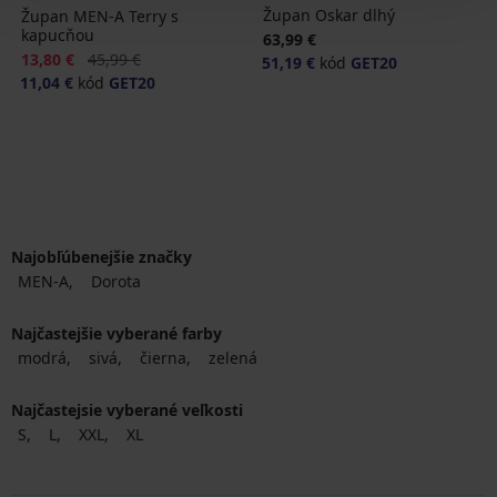
Župan Oskar dlhý
Župan MEN-A Terry s
kapucňou
63,99 €
Zľava
Pôvodná cena
13,80 €
45,99 €
51,19 €
kód
GET20
11,04 €
kód
GET20
Najobľúbenejšie značky
MEN-A
Dorota
Najčastejšie vyberané farby
modrá
sivá
čierna
zelená
Najčastejsie vyberané veľkosti
S
L
XXL
XL