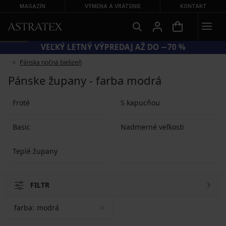
MAGAZÍN
VÝMENA A VRÁTENIE
KONTAKT
VEĽKÝ LETNÝ VÝPREDAJ AŽ DO −70 %
Pánska nočná bielizeň
Pánske župany - farba modrá
Froté
S kapucňou
Basic
Nadmerné veľkosti
Teplé župany
FILTR
farba:
modrá