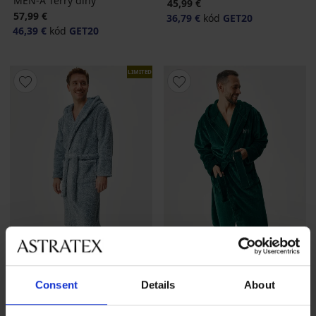
MEN-A Terry dlhý
45,99 €
57,99 €
36,79 €
kód
GET20
46,39 €
kód
GET20
LIMITED
-20 % GET20
-20 % GET20
Consent
Details
About
5
Hrejivý župan Francis dlhý s
Pánsky hrejivý župan Louie