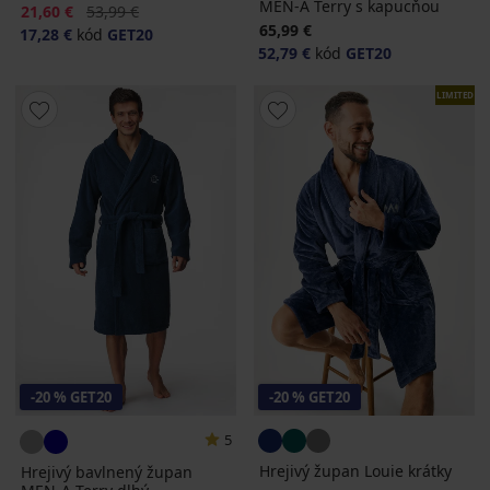
MEN-A Terry s kapucňou
Zľava
Pôvodná cena
21,60 €
53,99 €
65,99 €
17,28 €
kód
GET20
52,79 €
kód
GET20
LIMITED
-20 % GET20
-20 % GET20
5
Hrejivý župan Louie krátky
Hrejivý bavlnený župan