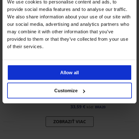
We use cookies to personalise content and ads, to
provide social media features and to analyse our traffic.
We also share information about your use of our site with
our social media, advertising and analytics partners who
may combine it with other information that you’ve
provided to them or that they’ve collected from your use
of their services.
Bestseller
-20% BRA20
Allow all
4,8
5
Podprsenka Push Perfect
Podprsenka Spacer Flexicup
Customize
Bardot vystužená
Dotted Mesh II
53,99 €
41,99 €
33,59 €
kód:
BRA20
ZOBRAZIŤ VIAC