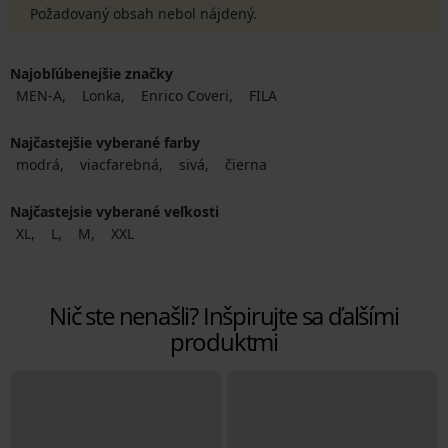
Požadovaný obsah nebol nájdený.
Najobľúbenejšie značky
MEN-A
Lonka
Enrico Coveri
FILA
Najčastejšie vyberané farby
modrá
viacfarebná
sivá
čierna
Najčastejsie vyberané veľkosti
XL
L
M
XXL
Nič ste nenašli? Inšpirujte sa ďalšími
produktmi