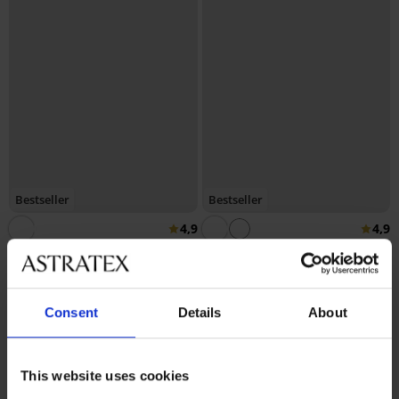
Bestseller
Bestseller
4,9
4,9
Podprsenka Spacer Delicate
Flower
Podprsenka Spacer 3D Lady
41,99 €
Grace New
49,99 €
Consent
Details
About
This website uses cookies