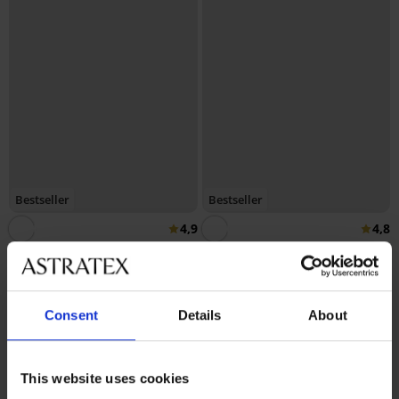
Bestseller
Bestseller
4,9
4,8
Podprsenka Maia 4D
vyhladzujúca
Podprsenka Spacer 3D Lady
41,99 €
Grace New
49,99 €
Consent
Details
About
This website uses cookies