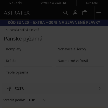
MAGAZÍN
VÝMENA A VRÁTENIE
KONTAKT
KÓD SUN20 = EXTRA −20 % NA ZĽAVNENÉ PLAVKY
Pánska nočná bielizeň
Pánske pyžamá
Komplety
Nohavice a šortky
Krátke
Nadmerné veľkosti
Teplé pyžamá
FILTR
Zoradiť podľa:
TOP