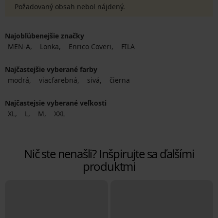
Požadovaný obsah nebol nájdený.
Najobľúbenejšie značky
MEN-A
Lonka
Enrico Coveri
FILA
Najčastejšie vyberané farby
modrá
viacfarebná
sivá
čierna
Najčastejsie vyberané veľkosti
XL
L
M
XXL
Nič ste nenašli? Inšpirujte sa ďalšími
produktmi