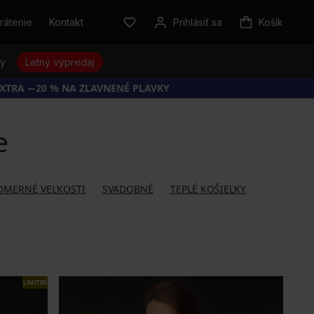
rátenie
Kontakt
Prihlásiť sa
Košík
sy
Letný výpredaj
EXTRA −20 % NA ZĽAVNENÉ PLAVKY
e
DMERNÉ VEĽKOSTI
SVADOBNÉ
TEPLÉ KOŠIEĽKY
LIMITED