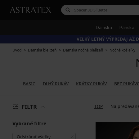
Dámska
Pánska
VEĽKÝ LETNÝ VÝPREDAJ AŽ D
Úvod
Dámska bielizeň
Dámska nočná bielizeň
Nočné košieľky
BASIC
DLHÝ RUKÁV
KRÁTKY RUKÁV
BEZ RUKÁV
FILTR
TOP
Najpredávane
Vybrané filtre
Odstrániť všetky