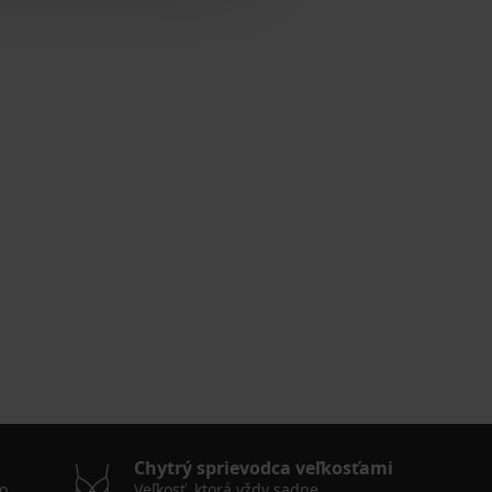
Chytrý sprievodca veľkosťami
o
Veľkosť, ktorá vždy sadne