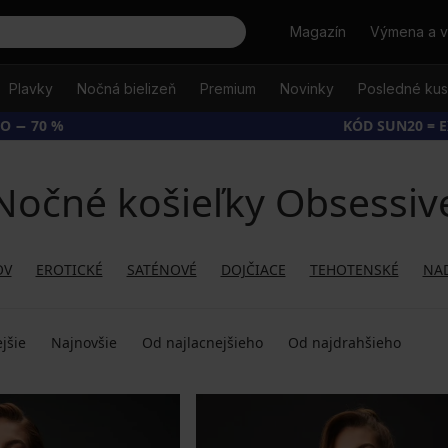
Hľadať
Magazín
Výmena a v
Plavky
Nočná bielizeň
Premium
Novinky
Posledné ku
O − 70 %
KÓD SUN20 = 
Nočné košieľky Obsessiv
OV
EROTICKÉ
SATÉNOVÉ
DOJČIACE
TEHOTENSKÉ
NA
jšie
Najnovšie
Od najlacnejšieho
Od najdrahšieho