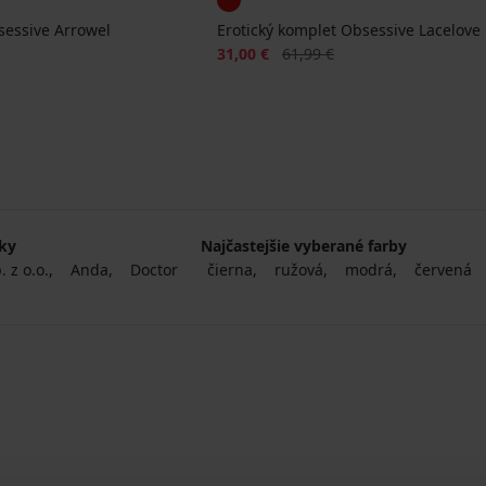
sessive Arrowel
Erotický komplet Obsessive Lacelove
na
Zľava
Pôvodná cena
31,00 €
61,99 €
čky
Najčastejšie vyberané farby
 z o.o.
Anda
Doctor
čierna
ružová
modrá
červená