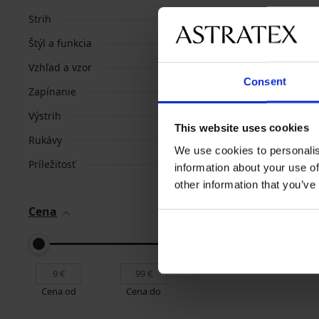
Strih
Štýl a funkcia
Vzhľad a vzor
Consent
Zapínanie
Výstrih
This website uses cookies
Rukávy
We use cookies to personalis
Príležitosť
information about your use of
other information that you’ve
Cena
Cena od
Cena do