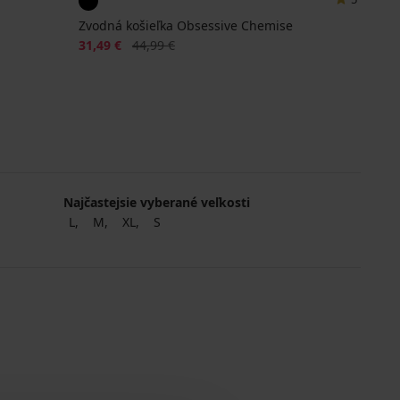
Zvodná košieľka Obsessive Chemise
Zľava
Pôvodná cena
31,49 €
44,99 €
Najčastejsie vyberané veľkosti
L
M
XL
S