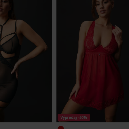
Výpredaj
-50%