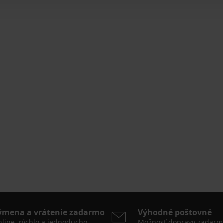
ýmena a vrátenie zadarmo
Výhodné poštovné
line, rýchlo a jednoducho
Možnosť dopravy zadarm