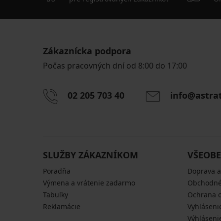
Zákaznícka podpora
Počas pracovných dní od 8:00 do 17:00
02 205 703 40
info@astra
SLUŽBY ZÁKAZNÍKOM
VŠEOBE
Poradňa
Doprava a
Výmena a vrátenie zadarmo
Obchodné
Tabuľky
Ochrana 
Reklamácie
Vyhláseni
Výhláseni