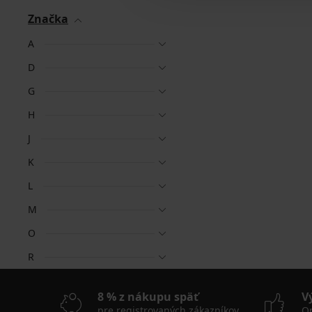
Značka
A
D
G
H
J
K
L
M
O
R
8 % z nákupu späť
V
pre registrovaných zákazníkov
On