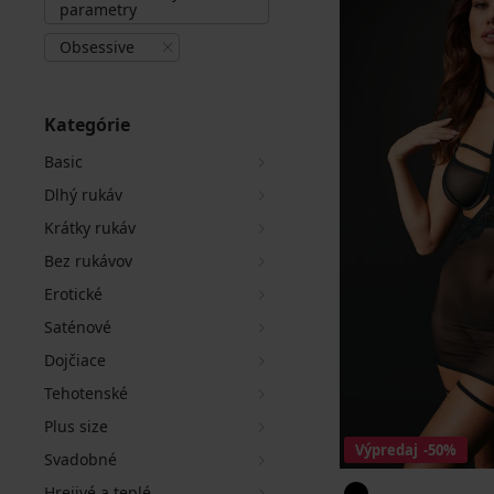
parametry
Obsessive
Kategórie
Basic
Dlhý rukáv
Krátky rukáv
Bez rukávov
Erotické
Saténové
Dojčiace
Tehotenské
Plus size
Výpredaj
-50%
Svadobné
Hrejivé a teplé