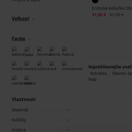
Erotická košieľka Ob
Zľava
Pôvodná ce
31,00 €
61,99 €
Veľkosť
Farba
Najobľúbenejšie zna
Astratex
Dkaren Sp.
Nap
Vlastnosti
Materiál
Košíčky
Kostice