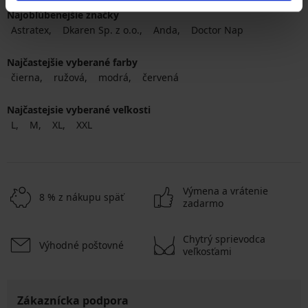
Najobľúbenejšie značky
Astratex
Dkaren Sp. z o.o.
Anda
Doctor Nap
Najčastejšie vyberané farby
čierna
ružová
modrá
červená
Najčastejsie vyberané veľkosti
L
M
XL
XXL
Výmena a vrátenie
8 % z nákupu späť
zadarmo
Chytrý sprievodca
Výhodné poštovné
veľkosťami
Zákaznícka podpora