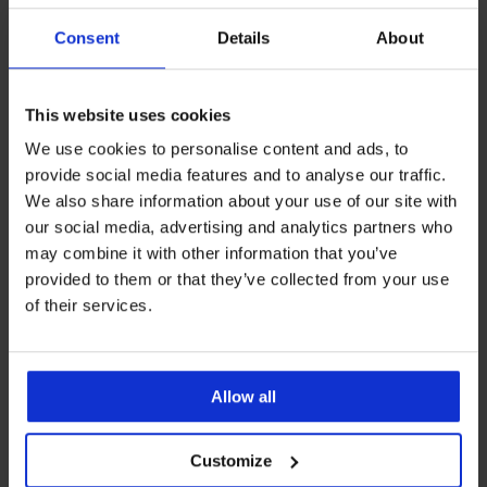
Consent
Details
About
This website uses cookies
We use cookies to personalise content and ads, to
provide social media features and to analyse our traffic.
-20%
-20%
We also share information about your use of our site with
our social media, advertising and analytics partners who
Tehotenská bavlnená nočná
Dojčiaca nočná košieľka
may combine it with other information that you’ve
košeľa Harriet krátka
Suzanne
provided to them or that they’ve collected from your use
Zľava
Pôvodná cena
Zľava
Pôvodná cena
31,99 €
39,99 €
42,39 €
52,99 €
of their services.
Allow all
Customize