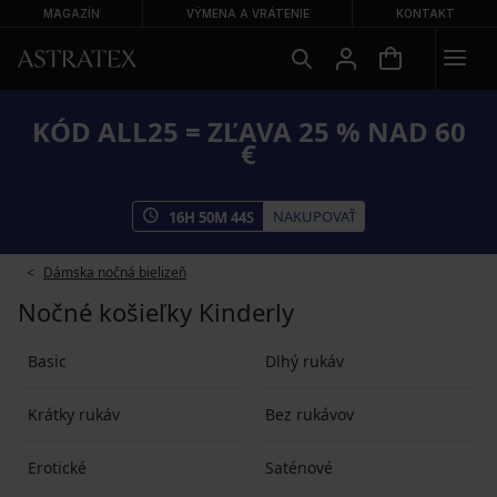
MAGAZÍN
VÝMENA A VRÁTENIE
KONTAKT
KÓD ALL25 = ZĽAVA 25 % NAD 60
€
NAKUPOVAŤ
16
H
50
M
44
S
Dámska nočná bielizeň
Nočné košieľky Kinderly
Basic
Dlhý rukáv
Krátky rukáv
Bez rukávov
Erotické
Saténové