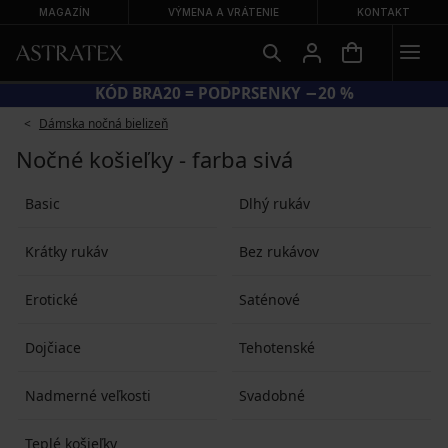
MAGAZÍN
VÝMENA A VRÁTENIE
KONTAKT
KÓD BRA20 = PODPRSENKY −20 %
Dámska nočná bielizeň
Nočné košieľky - farba sivá
Basic
Dlhý rukáv
Krátky rukáv
Bez rukávov
Erotické
Saténové
Dojčiace
Tehotenské
Nadmerné veľkosti
Svadobné
Teplé košieľky