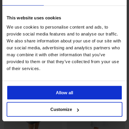
-20%
This website uses cookies
4,9
4,7
We use cookies to personalise content and ads, to
Djčiaca bavlnená nočná
Materská dojčiaca košieľka
provide social media features and to analyse our traffic.
košeľa Temperance
Plisa
We also share information about your use of our site with
Zľava
Pôvodná cena
51,99 €
33,59 €
41,99 €
our social media, advertising and analytics partners who
may combine it with other information that you’ve
provided to them or that they’ve collected from your use
of their services.
Allow all
Customize