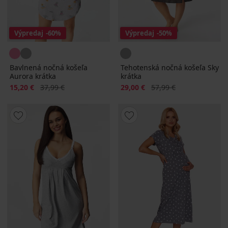
Výpredaj
-60%
Výpredaj
-50%
Bavlnená nočná košeľa
Tehotenská nočná košeľa Sky
Aurora krátka
krátka
Zľava
Pôvodná cena
Zľava
Pôvodná cena
15,20 €
37,99 €
29,00 €
57,99 €