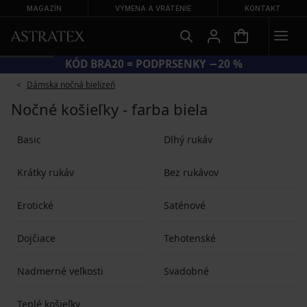
MAGAZÍN
VÝMENA A VRÁTENIE
KONTAKT
KÓD BRA20 = PODPRSENKY −20 %
Dámska nočná bielizeň
Nočné košieľky - farba biela
Basic
Dlhý rukáv
Krátky rukáv
Bez rukávov
Erotické
Saténové
Dojčiace
Tehotenské
Nadmerné veľkosti
Svadobné
Teplé košieľky