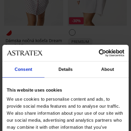
-30%
Dámska nočná košeľa Dream
PREMIUM
love krátka
Dámska nočná košeľa DKNY
39,99 €
Hit the Street krátka
Zľava
Pôvodná cena
75,59 €
107,99 €
Consent
Details
About
This website uses cookies
We use cookies to personalise content and ads, to
provide social media features and to analyse our traffic.
We also share information about your use of our site with
our social media, advertising and analytics partners who
may combine it with other information that you’ve