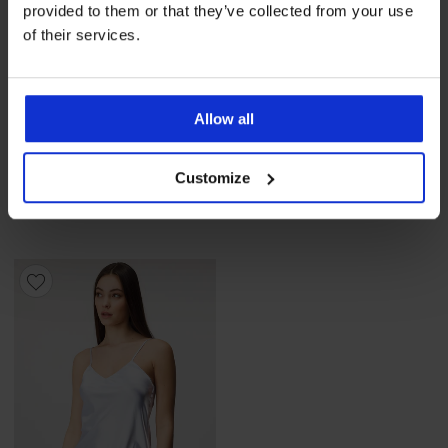
provided to them or that they’ve collected from your use
of their services.
-20%
Výpredaj
-50%
Allow all
Dojčiaca bavlnená nočná
Dojčiaca nočná košeľa Nalani
Customize
košeľa Roses Kiss krátka
Zľava
Pôvodná cena
31,00 €
61,99 €
Zľava
Pôvodná cena
47,99 €
59,99 €