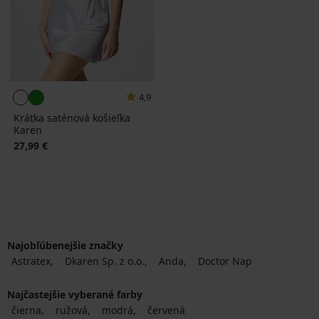
4,9
Krátka saténová košieľka
Karen
27,99 €
Najobľúbenejšie značky
Astratex
Dkaren Sp. z o.o.
Anda
Doctor Nap
Najčastejšie vyberané farby
čierna
ružová
modrá
červená