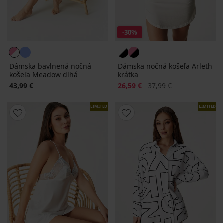
-30%
Dámska bavlnená nočná
Dámska nočná košeľa Arleth
košeľa Meadow dlhá
krátka
Zľava
Pôvodná cena
43,99 €
26,59 €
37,99 €
LIMITED
LIMITED