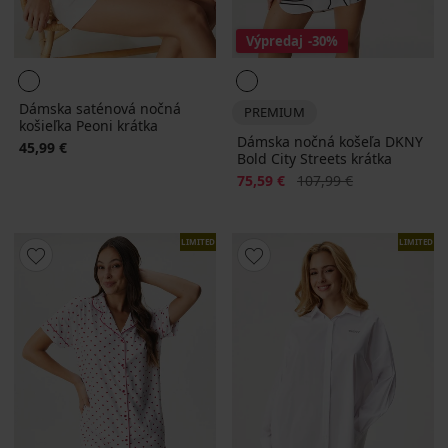
Výpredaj
-30%
Dámska saténová nočná
PREMIUM
košieľka Peoni krátka
Dámska nočná košeľa DKNY
45,99 €
Bold City Streets krátka
Zľava
Pôvodná cena
75,59 €
107,99 €
LIMITED
LIMITED