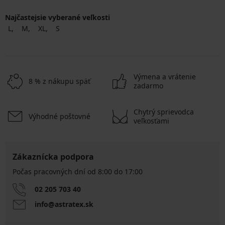
Najčastejsie vyberané veľkosti
L
M
XL
S
Výmena a vrátenie
8 % z nákupu späť
zadarmo
Chytrý sprievodca
Výhodné poštovné
veľkosťami
Zákaznícka podpora
Počas pracovných dní od 8:00 do 17:00
02 205 703 40
info@astratex.sk