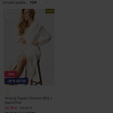
Zoradiť podľa:
TOP
LIMITED
-30%
-20 % GET20
Hrejivý župan Dionne dlhý s
kapucňou
Zľava
Pôvodná cena
37,79 €
53,99 €