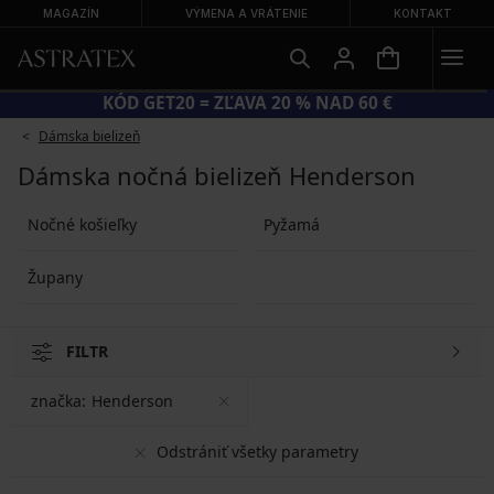
MAGAZÍN
VÝMENA A VRÁTENIE
KONTAKT
ETNÝ VÝPREDAJ AŽ DO −70 %
KÓD GE
Dámska bielizeň
Dámska nočná bielizeň Henderson
Nočné košieľky
Pyžamá
Župany
FILTR
značka:
Henderson
Odstrániť všetky parametry