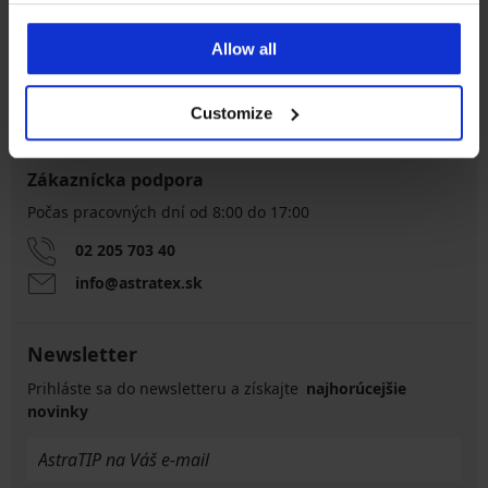
Výmena a vrátenie
8 % z nákupu späť
zadarmo
Allow all
Chytrý sprievodca
Výhodné poštovné
veľkosťami
Customize
Zákaznícka podpora
Počas pracovných dní od 8:00 do 17:00
02 205 703 40
info@astratex.sk
Newsletter
Prihláste sa do newsletteru a získajte
najhorúcejšie
novinky