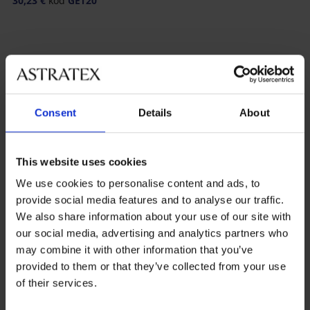
30,23 €
kód
GET20
Consent
Details
About
Najobľúbenejšie značky
Astratex
Dkaren Sp. z o.o.
Anda
Doctor Nap
This website uses cookies
We use cookies to personalise content and ads, to
Najčastejšie vyberané farby
čierna
ružová
modrá
smotanová
provide social media features and to analyse our traffic.
We also share information about your use of our site with
Najčastejsie vyberané veľkosti
our social media, advertising and analytics partners who
L
M
XL
XXL
may combine it with other information that you’ve
provided to them or that they’ve collected from your use
of their services.