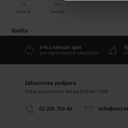
Cena od
Cena do
Značka
8 % z nákupu späť
V
pre registrovaných zákazníkov
On
Zákaznícka podpora
Počas pracovných dní od 8:00 do 17:00
02 205 703 40
info@astra