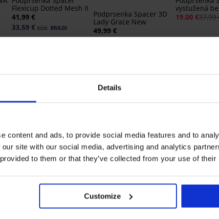
IVA
Podprsenka Spacer
Podprsenka So
Flexicup Dotted Mesh II
vystužená bez
Podprsenka Spacer 3D
41,99 €
19,00 €
37,99 
Lady Grace New
33,59 €
kód:
BRA20
49,99 €
Details
e content and ads, to provide social media features and to analy
 our site with our social media, advertising and analytics partn
-20% BRA20
Bestseller
Bestseller
 provided to them or that they’ve collected from your use of their
4,7
4,9
4,9
Podprsenka Spacer
Podprsenka 
úca
Delicate Flower
Perfect Bardo
Customize
Podprsenka Carmen
vystužená
41,99 €
53,99 €
Basic vystužená
35,99 €