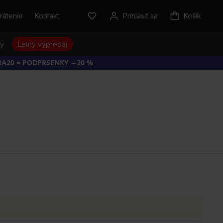
rátenie
Kontakt
Prihlásiť sa
Košík
sy
Letný výpredaj
RA20 = PODPRSENKY −20 %