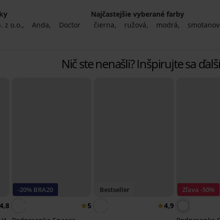
čky
Najčastejšie vyberané farby
 z o.o.
Anda
Doctor
čierna
ružová
modrá
smotanov
Nič ste nenašli? Inšpirujte sa ďa
-20% BRA20
Bestseller
Zľava -50%
4,8
5
4,9