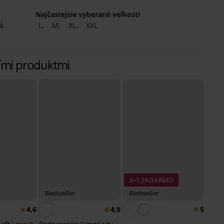
Najčastejsie vyberané veľkosti
á
L
M
XL
XXL
lšími produktmi
3+1 ZADARMO
Bestseller
Bestseller
4,6
4,9
5