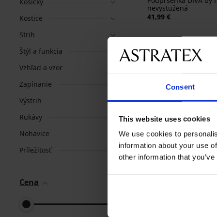
Podprsenka DIVA by 
Košíčky
nevystužená
41,99 €
Kostice
Strih
Štýl a funkcia
Vzhľad a vzor
Zapínanie
Consent
Výstrih
Rukávy
This website uses cookies
Nohavice
We use cookies to personalis
information about your use of
Príležitosť
-20% BRA20
other information that you’ve
Cena
Podprsenka Violeta
vystužená vyhladzuj
41,99 €
33,59 €
kód:
BRA20