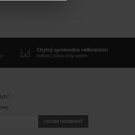
Chytrý sprievodca veľkosťami
o
Veľkosť, ktorá vždy sadne
ách?
zľavy
CHCEM ODOBERAŤ