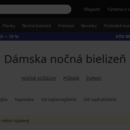
Hľadať
Magazín
Výmena a v
Plavky
Nočná bielizeň
Premium
Novinky
Posledné ku
O − 70 %
KÓD B
Dámska nočná bielizeň
NOČNÉ KOŠIEĽKY
PYŽAMÁ
ŽUPANY
jšie
Najnovšie
Od najlacnejšieho
Od najdrahšieho
 nebol nájdený.