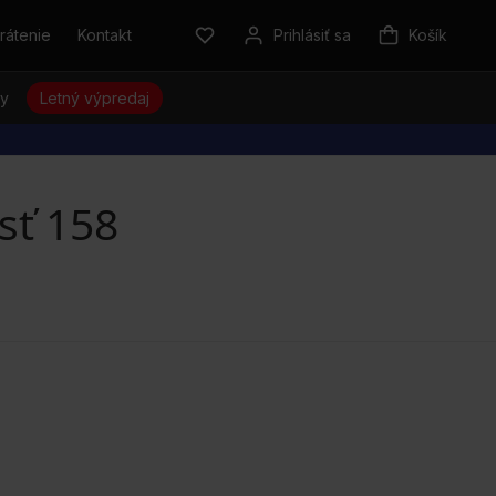
rátenie
Kontakt
Prihlásiť sa
Košík
sy
Letný výpredaj
sť 158