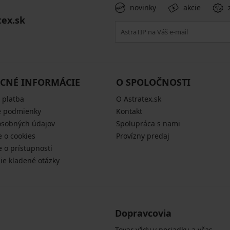
novinky
akcie
tex.sk
CNÉ INFORMÁCIE
O SPOLOČNOSTI
 platba
O Astratex.sk
 podmienky
Kontakt
osobných údajov
Spolupráca s nami
e o cookies
Provízny predaj
e o prístupnosti
šie kladené otázky
Dopravcovia
Tovar vždy v poriadku a včas