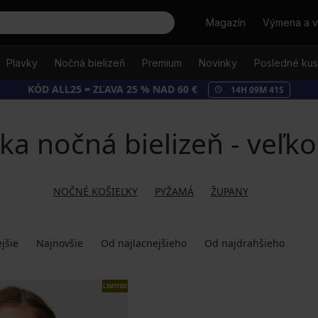
Hľadať
Magazín
Výmena a v
Plavky
Nočná bielizeň
Premium
Novinky
Posledné ku
KÓD ALL25 = ZĽAVA 25 % NAD 60 €
14
H
09
M
40
S
a nočná bielizeň - veľko
NOČNÉ KOŠIEĽKY
PYŽAMÁ
ŽUPANY
jšie
Najnovšie
Od najlacnejšieho
Od najdrahšieho
LIMITED