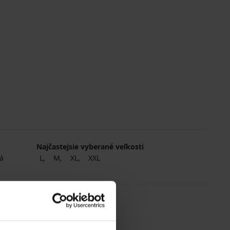
Najčastejsie vyberané veľkosti
á
L
M
XL
XXL