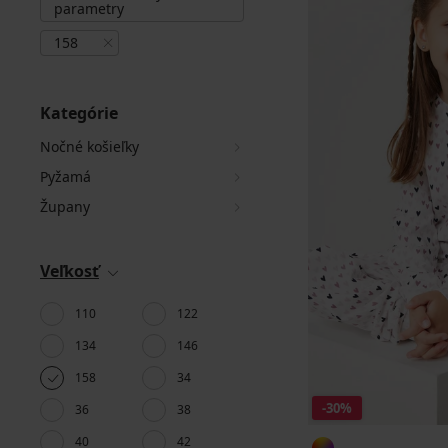
parametry
158
Kategórie
Nočné košieľky
Pyžamá
Župany
Veľkosť
110
122
134
146
158
34
-30%
36
38
40
42