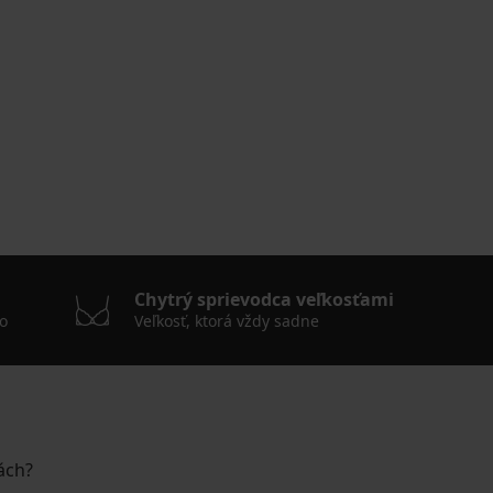
Chytrý sprievodca veľkosťami
o
Veľkosť, ktorá vždy sadne
ách?