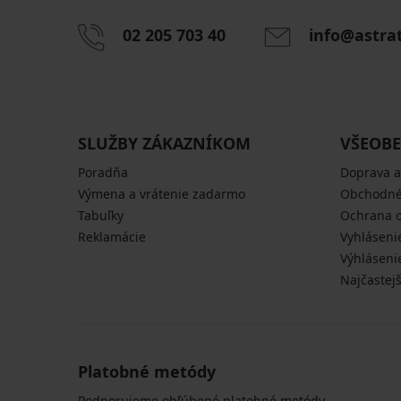
02 205 703 40
info@astra
SLUŽBY ZÁKAZNÍKOM
VŠEOBE
Poradňa
Doprava a
Výmena a vrátenie zadarmo
Obchodné
Tabuľky
Ochrana 
Reklamácie
Vyhláseni
Výhláseni
Najčastej
Platobné metódy
Podporujeme obľúbené platobné metódy