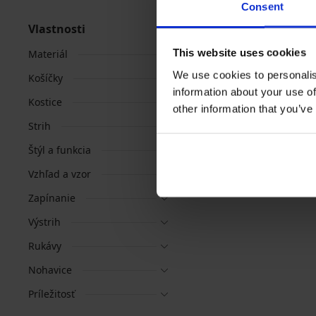
Consent
Vlastnosti
This website uses cookies
Materiál
We use cookies to personalis
Košíčky
information about your use of
Kostice
other information that you’ve
Strih
Štýl a funkcia
Vzhľad a vzor
Zapínanie
Výstrih
Rukávy
Nohavice
Príležitosť