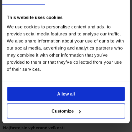
Dojčiaca bavlnená nočná
This website uses cookies
košeľa Choco krátka
We use cookies to personalise content and ads, to
Zľava
Pôvodná cena
39,89 €
56,99 €
provide social media features and to analyse our traffic.
We also share information about your use of our site with
our social media, advertising and analytics partners who
may combine it with other information that you’ve
provided to them or that they’ve collected from your use
of their services.
Najobľúbenejšie značky
Astratex
Dkaren Sp. z o.o.
Anda
Doctor Nap
Allow all
Najčastejšie vyberané farby
Customize
čierna
ružová
modrá
smotanová
Najčastejsie vyberané veľkosti