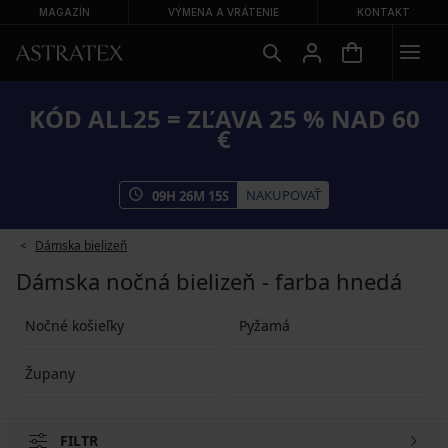
MAGAZÍN
VÝMENA A VRÁTENIE
KONTAKT
KÓD ALL25 = ZĽAVA 25 % NAD 60
€
NAKUPOVAŤ
09
H
26
M
15
S
Dámska bielizeň
Dámska nočná bielizeň - farba hnedá
Nočné košieľky
Pyžamá
Župany
FILTR