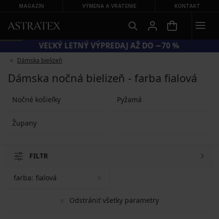
MAGAZÍN
VÝMENA A VRÁTENIE
KONTAKT
VEĽKÝ LETNÝ VÝPREDAJ AŽ DO −70 %
Dámska bielizeň
Dámska nočná bielizeň - farba fialová
Nočné košieľky
Pyžamá
Župany
FILTR
farba:
fialová
Odstrániť všetky parametry