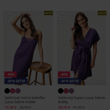
LIMITED
LIMITED
-40%
-40%
-20 % GET20
-20 % GET20
Saténová nočná košieľka
Saténový župan Luisa Satine
Luisa Satine krátka
krátky
Zľava
Pôvodná cena
Zľava
Pôvodná cena
17,39 €
28,99 €
25,19 €
41,99 €