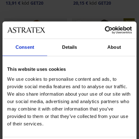
13,91 €
kód
GET20
20,15 €
kód
GET20
LIMITED
Consent
Details
About
This website uses cookies
We use cookies to personalise content and ads, to
provide social media features and to analyse our traffic.
We also share information about your use of our site with
-40%
Výpredaj
-70%
our social media, advertising and analytics partners who
-20 % GET20
-20 % GET20
may combine it with other information that you’ve
provided to them or that they’ve collected from your use
of their services.
Dojčiaca bavlnená nočná
Bavlnená nočná košeľa
košeľa Coraline dlhá
Ginny krátka