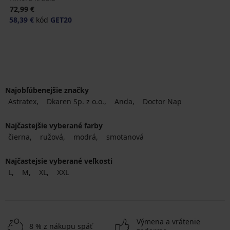
72,99 €
58,39 €
kód
GET20
Najobľúbenejšie značky
Astratex
Dkaren Sp. z o.o.
Anda
Doctor Nap
Najčastejšie vyberané farby
čierna
ružová
modrá
smotanová
Najčastejsie vyberané veľkosti
L
M
XL
XXL
Výmena a vrátenie
8 % z nákupu späť