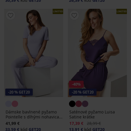
30,39 €
kód
GET20
26,39 €
kód
GET20
LIMITED
LIMITED
-40%
-20 % GET20
-20 % GET20
Dámske bavlnené pyžamo
Saténové pyžamo Luisa
Pointelle s dlhými nohavica...
Satine krátke
Zľava
Pôvodná cena
41,99 €
17,39 €
28,99 €
33,59 €
kód
GET20
13,91 €
kód
GET20