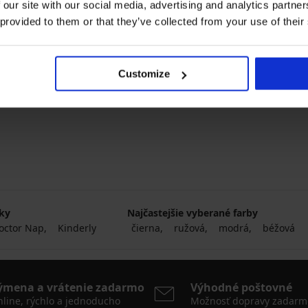
 our site with our social media, advertising and analytics partn
 provided to them or that they’ve collected from your use of their
Customize
eľka Suzanne
na
čky
Najčastejšie vyberané farby
octor Nap
Kinderly
čierna
ružová
modrá
béžová
ýmena a vrátenie zadarmo
Výhodné poštovné
line, rýchlo a jednoducho
Možnosť dopravy zadarm