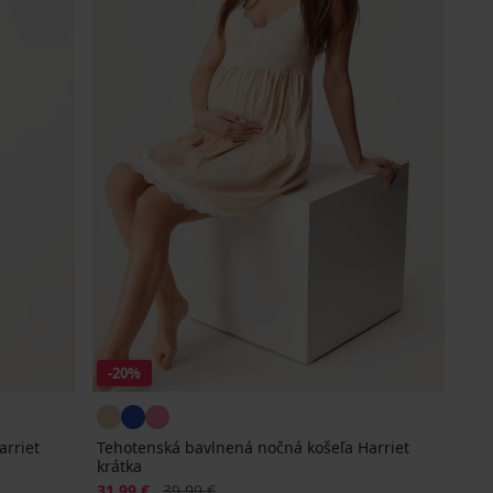
-20%
arriet
Tehotenská bavlnená nočná košeľa Harriet
krátka
Zľava
Pôvodná cena
31,99 €
39,99 €