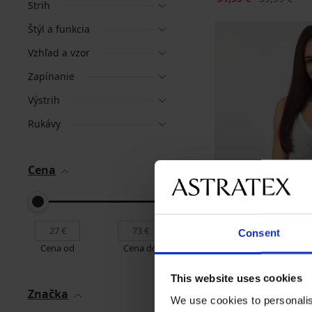
Strih
Štýl a funkcia
Vzhľad a vzor
Zapínanie
Výstrih
Rukávy
Cena
Consent
Cena od
Cena do
This website uses cookies
Značka
We use cookies to personalis