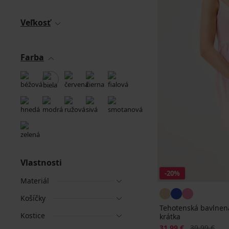
Veľkosť
Farba
Vlastnosti
-20%
Materiál
Košíčky
Tehotenská bavlnená
Kostice
krátka
Zľava
Pôvodná ce
31,99 €
39,99 €