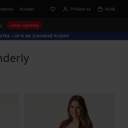
rátenie
Kontakt
Prihlásiť sa
Košík
sy
Letný výpredaj
EXTRA −20 % NA ZĽAVNENÉ PLAVKY
nderly