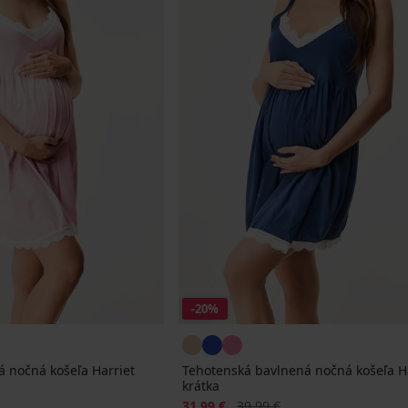
-20%
 nočná košeľa Harriet
Tehotenská bavlnená nočná košeľa H
krátka
na
Zľava
Pôvodná cena
31,99 €
39,99 €