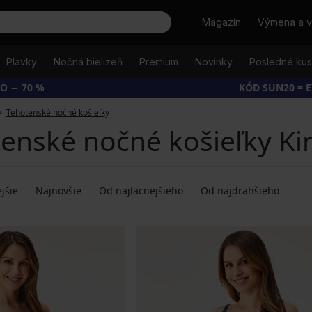
Hľadať
Magazín
Výmena a v
Plavky
Nočná bielizeň
Premium
Novinky
Posledné ku
O − 70 %
KÓD SUN20 = 
Tehotenské nočné košieľky
enské nočné košieľky Ki
jšie
Najnovšie
Od najlacnejšieho
Od najdrahšieho