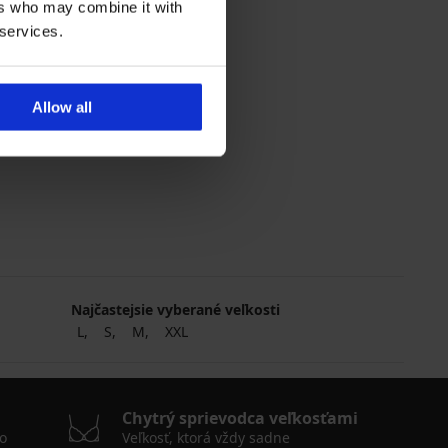
ers who may combine it with
 services.
Allow all
Najčastejsie vyberané veľkosti
L
S
M
XXL
Chytrý sprievodca veľkosťami
o
Veľkosť, ktorá vždy sadne