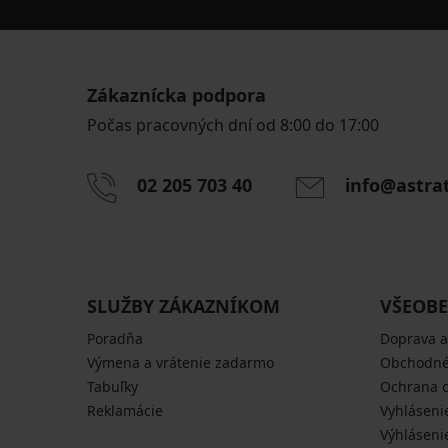
Zákaznícka podpora
Počas pracovných dní od 8:00 do 17:00
02 205 703 40
info@astra
SLUŽBY ZÁKAZNÍKOM
VŠEOBE
Poradňa
Doprava a
Výmena a vrátenie zadarmo
Obchodné
Tabuľky
Ochrana 
Reklamácie
Vyhláseni
Výhláseni