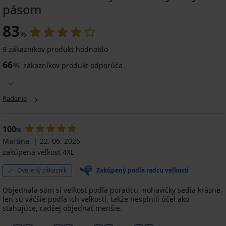
pásom
83
%
9 zákazníkov produkt hodnotilo
66
%
zákazníkov produkt odporúča
Radenie
100
%
Martina
22. 06. 2026
zakúpená veľkosť 4XL
Overený zákazník
Zakúpený podľa radcu veľkostí
Objednala som si veľkosť podľa poradcu, nohavičky sedia krásne,
len sú väčšie podľa ich veľkosti, takže nesplnili účel ako
sťahujúce, radšej objednať menšie.