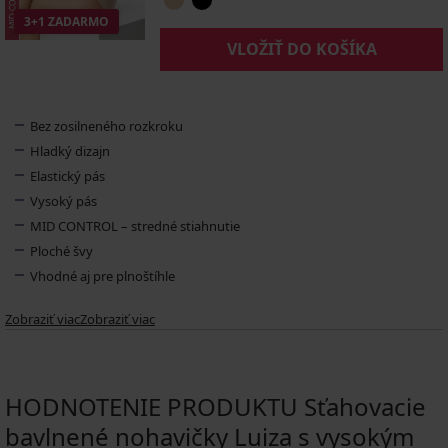
3+1 ZADARMO
VLOŽIŤ DO KOŠÍKA
Bez zosilneného rozkroku
Hladký dizajn
Elastický pás
Vysoký pás
MID CONTROL – stredné stiahnutie
Ploché švy
Vhodné aj pre plnoštíhle
Zobraziť viac
Zobraziť viac
HODNOTENIE PRODUKTU Sťahovacie
bavlnené nohavičky Luiza s vysokým