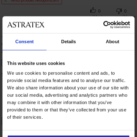
Tento produkt neodporúčam
0
0
súhlasím
nesúhlasím
100
%
Consent
Details
About
Veronika
17. 12. 2025
zakúpená veľkosť M
Overený zákazník
Zakúpený podľa radcu veľkostí
This website uses cookies
We use cookies to personalise content and ads, to
Sedí vybraná veľkosť. Výborná kvalita
provide social media features and to analyse our traffic.
We also share information about your use of our site with
our social media, advertising and analytics partners who
100%
100%
100%
may combine it with other information that you’ve
Veľkosť
Cena
Kvalita
provided to them or that they’ve collected from your use
of their services.
Tento produkt odporúčam
0
0