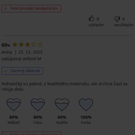
Tento produkt neodporúčam
0
0
súhlasím
nesúhlasím
60
%
Anna
25. 12. 2025
zakúpená veľkosť M
Overený zákazník
Nohavičky sú pekné, z kvalitného materiálu, ale vrchná časť sa
roluje dolu
80%
80%
60%
100%
Veľkosť
Cena
Kvalita
Farba