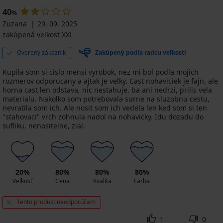
40
%
Zuzana
29. 09. 2025
zakúpená veľkosť XXL
Overený zákazník
Zakúpený podľa radcu veľkostí
Kupila som si cislo mensi vyrobok, nez mi bol podla mojich
rozmerov odporucany a ajtak je velky. Cast nohaviciek je fajn, ale
horna cast len odstava, nic nestahuje, ba ani nedrzi, prilis vela
materialu. Nakolko som potrebovala surne na sluzobnu cestu,
nevratila som ich. Ale nosit som ich vedela len ked som si ten
"stahovaci" vrch zohnula nadol na nohavicky. Idu dozadu do
sufliku, nenositelne, zial.
20%
80%
80%
80%
Veľkosť
Cena
Kvalita
Farba
Tento produkt neodporúčam
1
0