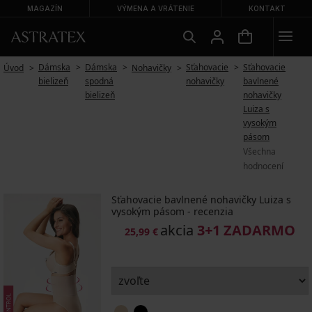
MAGAZÍN
VÝMENA A VRÁTENIE
KONTAKT
Dámska
Dámska
Sťahovacie
Sťahovacie
Úvod
Nohavičky
bielizeň
spodná
nohavičky
bavlnené
bielizeň
nohavičky
Luiza s
vysokým
pásom
Všechna
hodnocení
Sťahovacie bavlnené nohavičky Luiza s
vysokým pásom - recenzia
akcia
3+1 ZADARMO
25,99 €