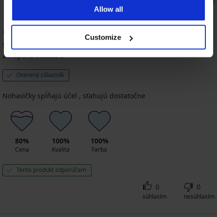
súhlasím
nesúhlasím
Allow all
100
%
Customize
Silvia
02. 12. 2025
zakúpená veľkosť L
Overený zákazník
Nohavičky spĺňajú účel , sťahujú dostatočne
80%
100%
100%
Cena
Kvalita
Farba
Tento produkt odporúčam
0
0
súhlasím
nesúhlasím