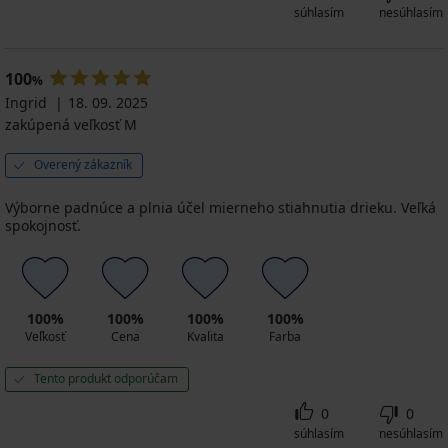
súhlasím
nesúhlasím
100
%
Ingrid
18. 09. 2025
zakúpená veľkosť M
Overený zákazník
Výborne padnúce a plnia účel mierneho stiahnutia drieku. Veľká
spokojnosť.
100%
100%
100%
100%
Veľkosť
Cena
Kvalita
Farba
Tento produkt odporúčam
0
0
súhlasím
nesúhlasím