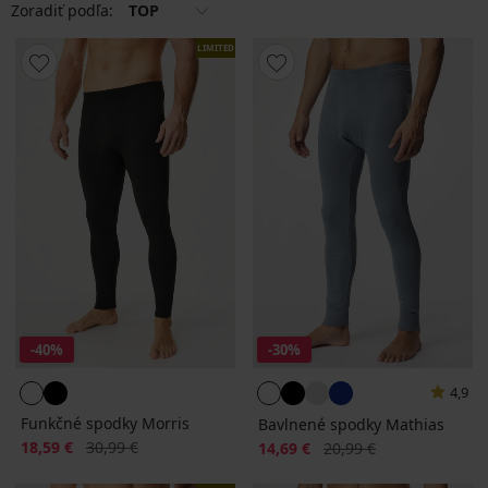
Zoradiť podľa:
TOP
LIMITED
-40%
-30%
4,9
Funkčné spodky Morris
Bavlnené spodky Mathias
Zľava
Pôvodná cena
18,59 €
30,99 €
Zľava
Pôvodná cena
14,69 €
20,99 €