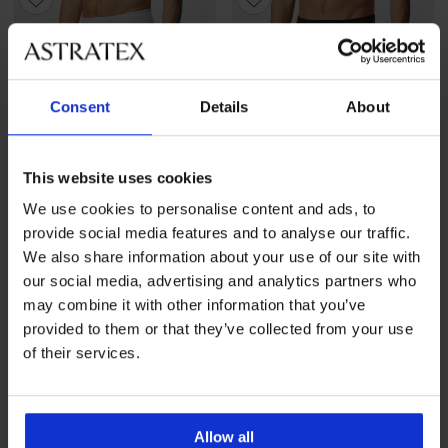
Consent
Details
About
This website uses cookies
We use cookies to personalise content and ads, to
provide social media features and to analyse our traffic.
We also share information about your use of our site with
-30%
-30%
our social media, advertising and analytics partners who
4,9
4,9
may combine it with other information that you’ve
provided to them or that they’ve collected from your use
Bavlnené spodky Mathias
Bavlnené spodky Mathias
Zľava
Pôvodná cena
Zľava
Pôvodná cena
14,69 €
20,99 €
14,69 €
20,99 €
of their services.
Allow all