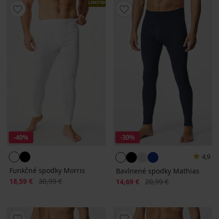
LIMITED
-40%
-30%
4,9
Funkčné spodky Morris
Bavlnené spodky Mathias
Zľava
Pôvodná cena
18,59 €
30,99 €
Zľava
Pôvodná cena
14,69 €
20,99 €