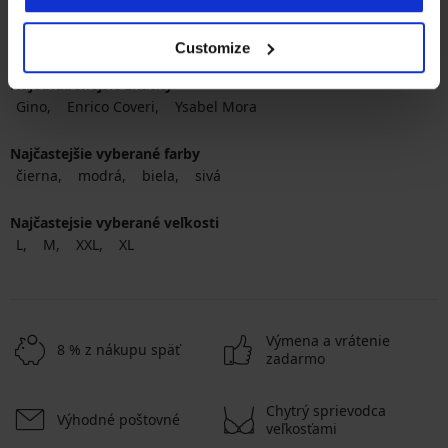
Customize
Najobľúbenejšie značky
Gino
Enrico Coveri
Ysabel Mora
Najčastejšie vyberané farby
čierna
modrá
biela
sivá
Najčastejsie vyberané veľkosti
L
M
XXL
XL
Výmena a vrátenie
8 % z nákupu späť
zadarmo
Chytrý sprievodca
Výhodné poštovné
veľkosťami