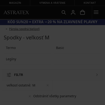
MAGAZÍN
VÝMENA A VRÁTENIE
KONTAKT
KÓD SUN20 = EXTRA −20 % NA ZĽAVNENÉ PLAVKY
Pánska spodná bielizeň
Spodky - veľkosť M
Termo
Basic
Legíny
FILTR
veľkosť-ostatné:
M
Odstrániť všetky parametry