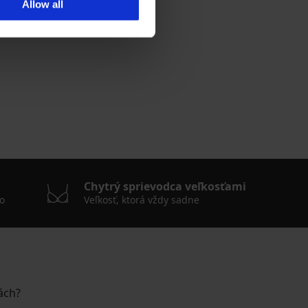
Allow all
Chytrý sprievodca veľkosťami
o
Veľkosť, ktorá vždy sadne
ách?