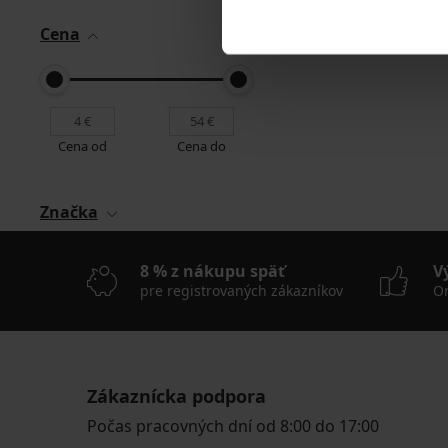
Cena
Cena od
Cena do
Značka
8 % z nákupu späť
V
pre registrovaných zákazníkov
On
Zákaznícka podpora
Počas pracovných dní od 8:00 do 17:00