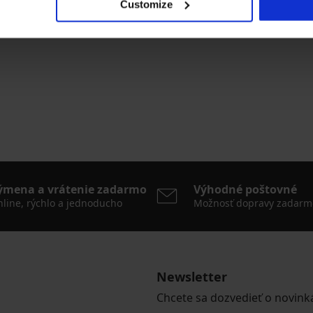
Customize
ýmena a vrátenie zadarmo
Výhodné poštovné
line, rýchlo a jednoducho
Možnosť dopravy zadarm
Newsletter
Chcete sa dozvedieť o novink