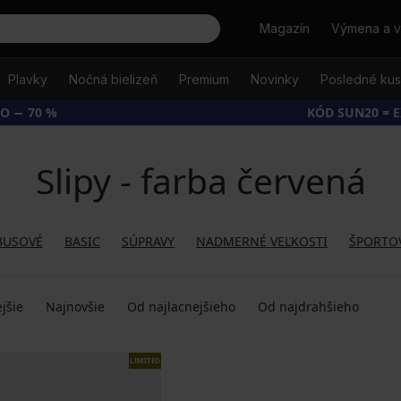
Hľadať
Magazín
Výmena a v
Plavky
Nočná bielizeň
Premium
Novinky
Posledné ku
O − 70 %
KÓD SUN20 = 
Slipy - farba červená
BUSOVÉ
BASIC
SÚPRAVY
NADMERNÉ VEĽKOSTI
ŠPORTO
jšie
Najnovšie
Od najlacnejšieho
Od najdrahšieho
LIMITED