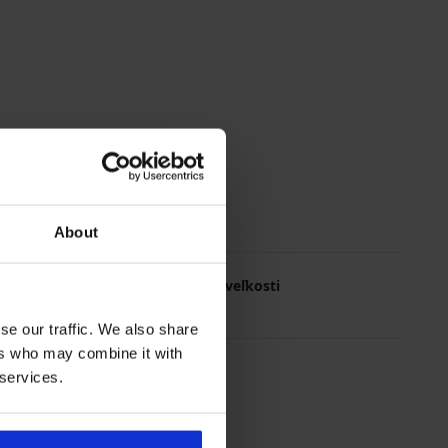
About
Najčastejsie vyberané veľkosti
L
XL
M
XXL
se our traffic. We also share
ers who may combine it with
 services.