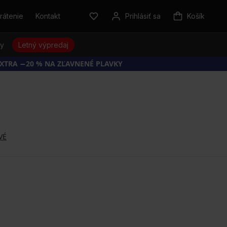
rátenie
Kontakt
Prihlásiť sa
Košík
sy
Letný výpredaj
EXTRA −20 % NA ZĽAVNENÉ PLAVKY
VÉ