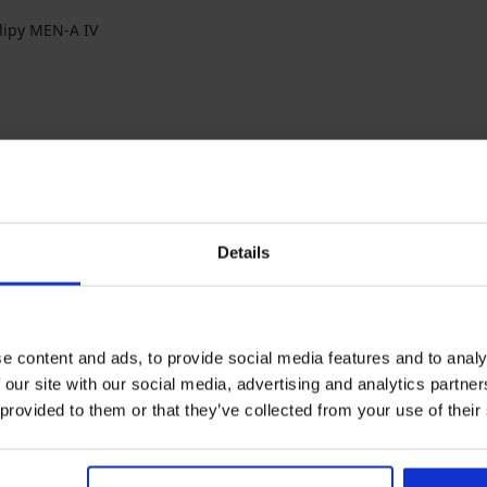
ipy MEN-A IV
Details
čky
Najčastejšie vyberané farby
ECEBA
Gino
modrá
čierna
viacfarebná
sivá
e content and ads, to provide social media features and to analy
 our site with our social media, advertising and analytics partn
 provided to them or that they’ve collected from your use of their