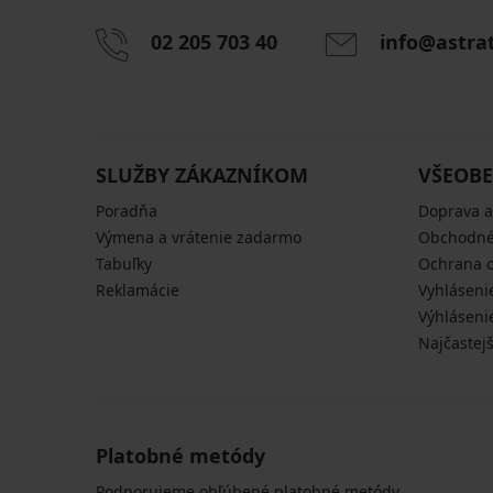
02 205 703 40
info@astra
SLUŽBY ZÁKAZNÍKOM
VŠEOBE
Poradňa
Doprava a
Výmena a vrátenie zadarmo
Obchodné
Tabuľky
Ochrana 
Reklamácie
Vyhláseni
Výhláseni
Najčastej
Platobné metódy
Podporujeme obľúbené platobné metódy