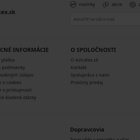
novinky
akcie
tex.sk
CNÉ INFORMÁCIE
O SPOLOČNOSTI
 platba
O Astratex.sk
 podmienky
Kontakt
osobných údajov
Spolupráca s nami
e o cookies
Provízny predaj
e o prístupnosti
šie kladené otázky
Dopravcovia
Tovar vždy v poriadku a včas