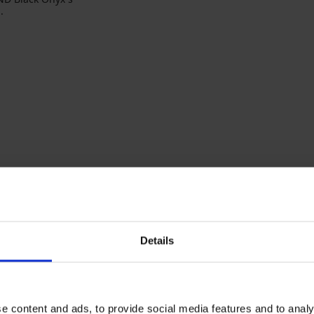
.
na
čky
Najčastejšie vyberané farby
Orhideja Lingerie
Sassa
čierna
béžová
biela
červená
Details
e content and ads, to provide social media features and to analy