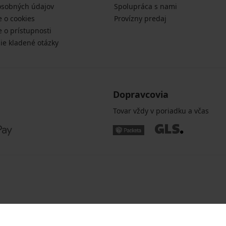
osobných údajov
Spolupráca s nami
e o cookies
Provízny predaj
e o prístupnosti
šie kladené otázky
Dopravcovia
Tovar vždy v poriadku a včas