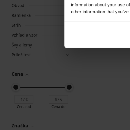
information about your use of
Obvod
other information that you’ve
Ramienka
Strih
Vzhľad a vzor
Švy a lemy
Príležitosť
Cena
Cena od
Cena do
Značka