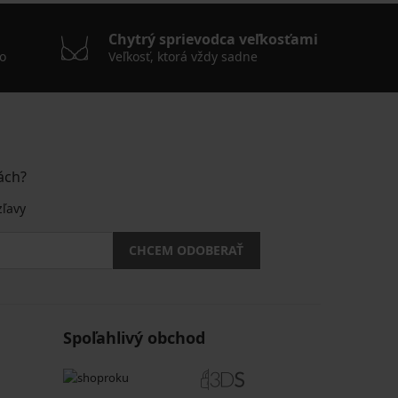
Chytrý sprievodca veľkosťami
o
Veľkosť, ktorá vždy sadne
ách?
zľavy
CHCEM ODOBERAŤ
Spoľahlivý obchod