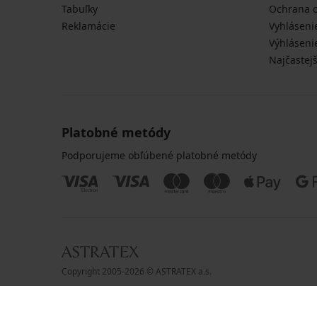
Tabuľky
Ochrana 
Reklamácie
Vyhláseni
Výhláseni
Najčastej
Platobné metódy
Podporujeme obľúbené platobné metódy
Copyright 2005-2026 © ASTRATEX a.s.