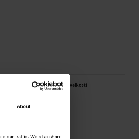
Najčastejsie vyberané veľkosti
M
L
75/B
85/C
About
se our traffic. We also share