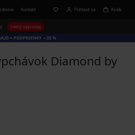
rátenie
Kontakt
Prihlásiť sa
Košík
sy
Letný výpredaj
RA20 = PODPRSENKY −20 %
vypchávok Diamond by