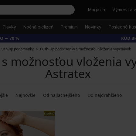
Hľadať
Magazín
Výmena a v
Plavky
Nočná bielizeň
Premium
Novinky
Posledné ku
O − 70 %
KÓD B
Push-up podprsenky
Push-Up podprsenky s možnosťou vloženia vypchávok
s možnosťou vloženia 
Astratex
jšie
Najnovšie
Od najlacnejšieho
Od najdrahšieho
LIMITED