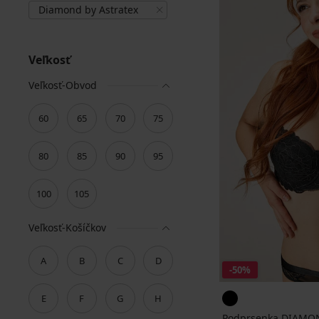
Diamond by Astratex
Veľkosť
Veľkosť-Obvod
60
65
70
75
80
85
90
95
100
105
Veľkosť-Košíčkov
A
B
C
D
-50%
E
F
G
H
Podprsenka DIAMON