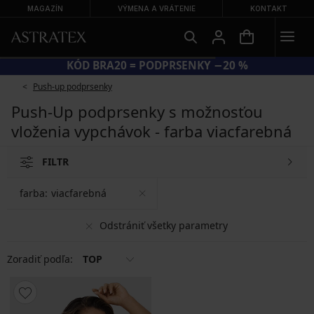
MAGAZÍN
VÝMENA A VRÁTENIE
KONTAKT
KÓD BRA20 = PODPRSENKY −20 %
Push-up podprsenky
Push-Up podprsenky s možnosťou
vloženia vypchávok - farba viacfarebná
FILTR
farba:
viacfarebná
Odstrániť všetky parametry
Zoradiť podľa:
TOP