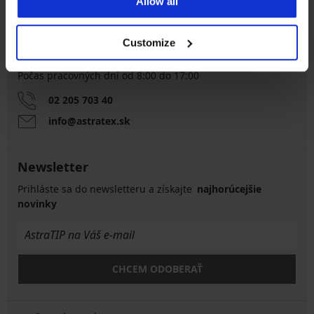
Allow all
veľkosťami
Customize
Zákaznícka podpora
Počas pracovných dní od 8:00 do 17:00
02 205 703 40
info@astratex.sk
Newsletter
Prihláste sa do newsletteru a získajte
najhorúcejšie
novinky
CHCEM ODOBERAŤ