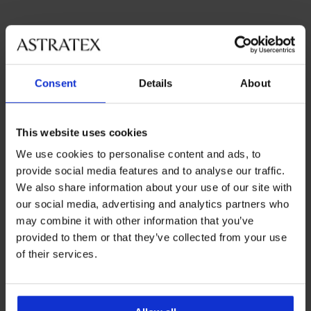
Najobľúbenejšie značky
Consent
Details
About
Astratex
PariPari
Orhideja Lingerie
Sassa
Najčastejšie vyberané farby
This website uses cookies
čierna
béžová
biela
červená
We use cookies to personalise content and ads, to
provide social media features and to analyse our traffic.
Najčastejsie vyberané veľkosti
M
75/B
85/C
75/C
We also share information about your use of our site with
our social media, advertising and analytics partners who
may combine it with other information that you’ve
provided to them or that they’ve collected from your use
Výmena a vrátenie
of their services.
8 % z nákupu späť
zadarmo
Chytrý sprievodca
Výhodné poštovné