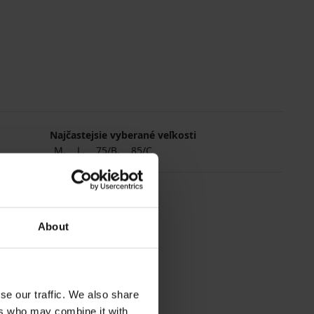
Najčastejsie vyberané veľkosti
M
L
75/B
85/C
About
se our traffic. We also share
ers who may combine it with