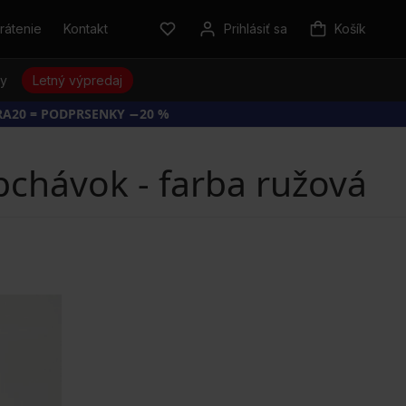
rátenie
Kontakt
Prihlásiť sa
Košík
sy
Letný výpredaj
RA20 = PODPRSENKY −20 %
chávok - farba ružová