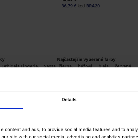
36,79 €
kód
BRA20
čky
Najčastejšie vyberané farby
Orhideja Lingerie
Sassa
čierna
béžová
biela
červená
Details
e content and ads, to provide social media features and to analy
 our site with our social media, advertising and analytics partn