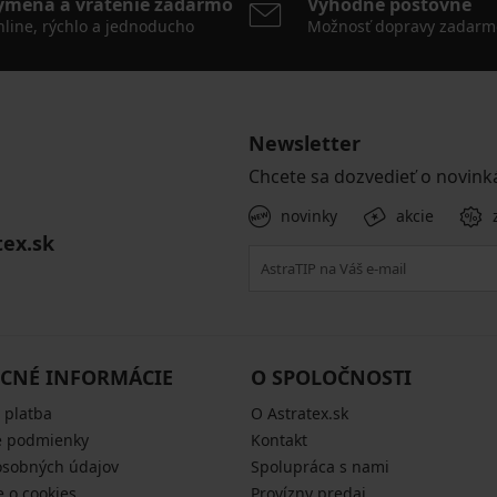
ýmena a vrátenie zadarmo
Výhodné poštovné
line, rýchlo a jednoducho
Možnosť dopravy zadarm
Newsletter
Chcete sa dozvedieť o novink
novinky
akcie
tex.sk
CNÉ INFORMÁCIE
O SPOLOČNOSTI
 platba
O Astratex.sk
 podmienky
Kontakt
osobných údajov
Spolupráca s nami
e o cookies
Provízny predaj