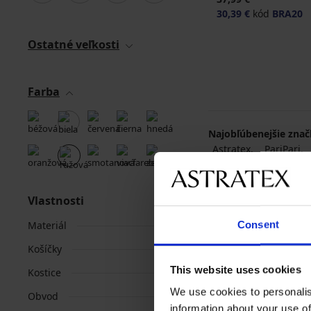
30,39 €
kód
BRA20
Ostatné veľkosti
Farba
Najobľúbenejšie zna
Astratex
PariPari
Vlastnosti
Consent
Materiál
Košíčky
This website uses cookies
Kostice
We use cookies to personalis
Obvod
information about your use of