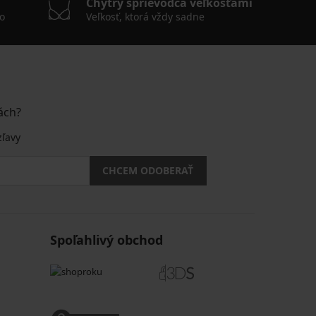
Chytrý sprievodca veľkosťami
o
Veľkosť, ktorá vždy sadne
ách?
zľavy
CHCEM ODOBERAŤ
Spoľahlivý obchod