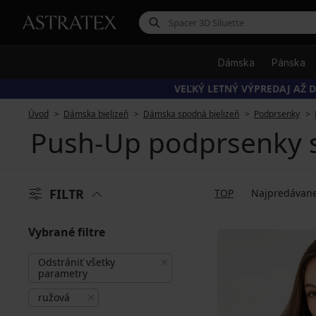
Dámska
Pánska
VEĽKÝ LETNÝ VÝPREDAJ AŽ D
Úvod
Dámska bielizeň
Dámska spodná bielizeň
Podprsenky
Push-Up podprsenky s
FILTR
TOP
Najpredávane
Vybrané filtre
Odstrániť všetky
parametry
ružová