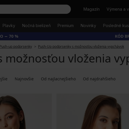
Hľadať
Magazín
Výmena a v
Plavky
Nočná bielizeň
Premium
Novinky
Posledné ku
O − 70 %
KÓD B
Push-up podprsenky
Push-Up podprsenky s možnosťou vloženia vypchávok
 možnosťou vloženia vyp
jšie
Najnovšie
Od najlacnejšieho
Od najdrahšieho