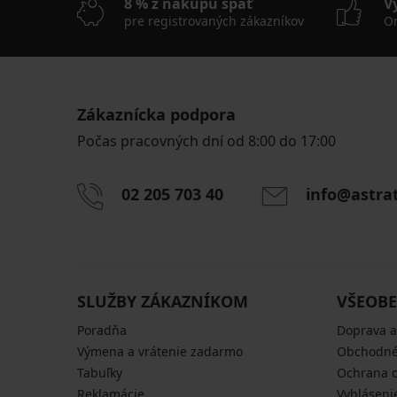
8 % z nákupu späť
V
pre registrovaných zákazníkov
On
Zákaznícka podpora
Počas pracovných dní od 8:00 do 17:00
02 205 703 40
info@astra
SLUŽBY ZÁKAZNÍKOM
VŠEOBE
Poradňa
Doprava a
Výmena a vrátenie zadarmo
Obchodné
Tabuľky
Ochrana 
Reklamácie
Vyhláseni