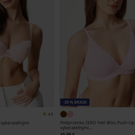
-20 % BRA20
4,9
Podprsenka ZERO Feel Bliss Push-Up
 vyberateľnými
vyberateľnými...
45,99 €