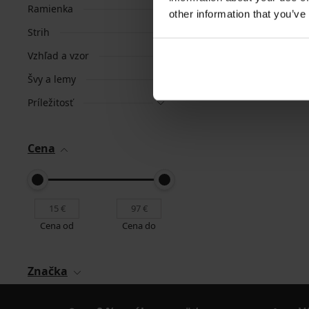
Ramienka
other information that you’ve
Strih
Vzhľad a vzor
Švy a lemy
Príležitosť
Cena
Cena od
Cena do
Značka