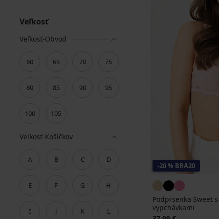
Veľkosť
Veľkosť-Obvod
60
65
70
75
80
85
90
95
100
105
Veľkosť-Košíčkov
A
B
C
D
-20 % BRA20
E
F
G
H
Podprsenka Sweet s
vypchávkami
I
J
K
L
37,99 €