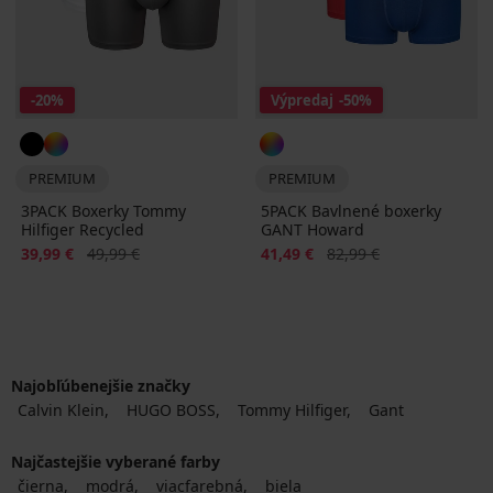
-20%
Výpredaj
-50%
PREMIUM
PREMIUM
3PACK Boxerky Tommy
5PACK Bavlnené boxerky
Hilfiger Recycled
GANT Howard
Zľava
Pôvodná cena
Zľava
Pôvodná cena
39,99 €
49,99 €
41,49 €
82,99 €
Najobľúbenejšie značky
Calvin Klein
HUGO BOSS
Tommy Hilfiger
Gant
Najčastejšie vyberané farby
čierna
modrá
viacfarebná
biela