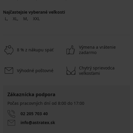
Najčastejsie vyberané veľkosti
L
XL
M
XXL
Výmena a vrátenie
8 % z nákupu späť
zadarmo
Chytrý sprievodca
Výhodné poštovné
veľkosťami
Zákaznícka podpora
Počas pracovných dní od 8:00 do 17:00
02 205 703 40
info@astratex.sk