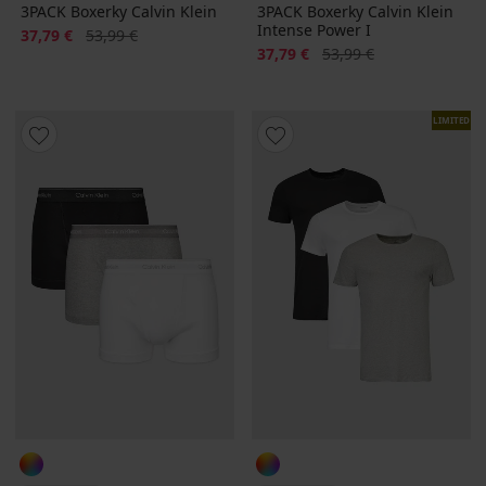
3PACK Boxerky Calvin Klein
3PACK Boxerky Calvin Klein
Intense Power I
Zľava
Pôvodná cena
37,79 €
53,99 €
Zľava
Pôvodná cena
37,79 €
53,99 €
LIMITED