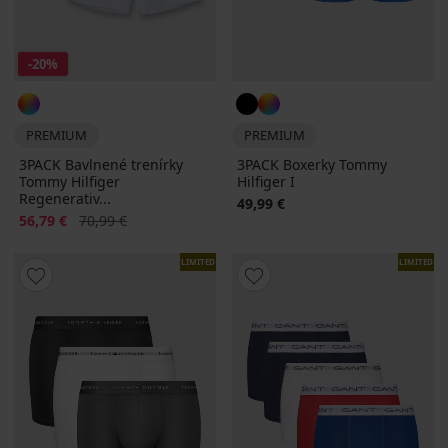
-20%
PREMIUM
PREMIUM
3PACK Bavlnené trenírky
3PACK Boxerky Tommy
Tommy Hilfiger
Hilfiger I
Regenerativ...
49,99 €
Zľava
Pôvodná cena
56,79 €
70,99 €
LIMITED
LIMITED