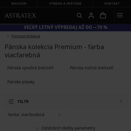
MAGAZÍN
VÝMENA A VRÁTENIE
KONTAKT
VEĽKÝ LETNÝ VÝPREDAJ AŽ DO −70 %
Premium kolekcie
Pánska kolekcia Premium - farba
viacfarebná
Pánska spodná bielizeň
Pánska nočná bielizeň
Pánske plavky
FILTR
farba:
viacfarebná
Odstrániť všetky parametry