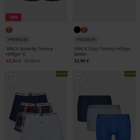
-30%
PREMIUM
PREMIUM
3PACK Boxerky Tommy
3PACK Slipy Tommy Hilfiger
Hilfiger II
Better
Zľava
Pôvodná cena
43,39 €
61,99 €
53,99 €
LIMITED
LIMITED