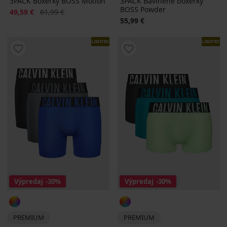
3PACK Boxerky BOSS Motion
3PACK Bavlnené boxerky
BOSS Powder
Zľava
Pôvodná cena
49,59 €
61,99 €
55,99 €
LIMITED
LIMITED
Výpredaj
-30%
Výpredaj
-30%
PREMIUM
PREMIUM