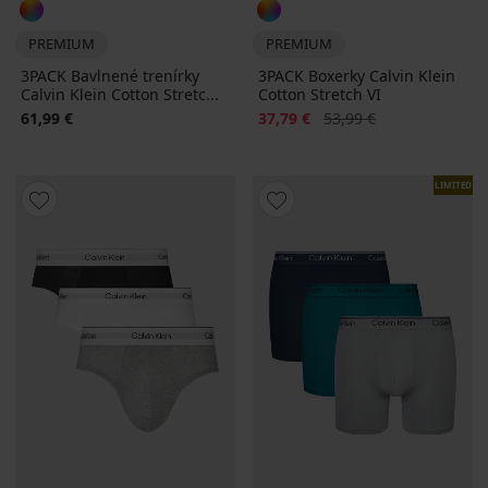
PREMIUM
PREMIUM
3PACK Bavlnené trenírky
3PACK Boxerky Calvin Klein
Calvin Klein Cotton Stretc...
Cotton Stretch VI
Zľava
Pôvodná cena
61,99 €
37,79 €
53,99 €
LIMITED