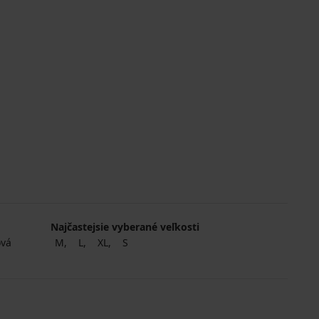
Najčastejsie vyberané veľkosti
ová
M
L
XL
S