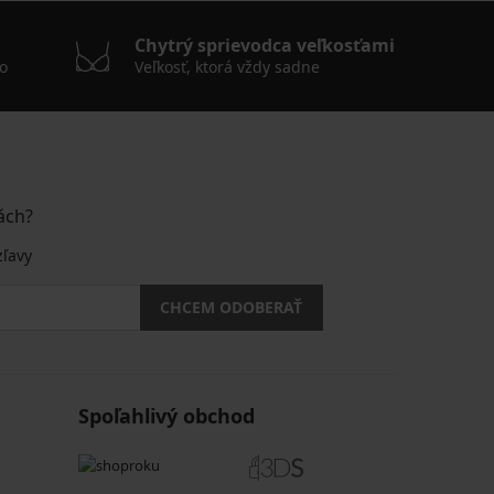
Chytrý sprievodca veľkosťami
o
Veľkosť, ktorá vždy sadne
ách?
zľavy
CHCEM ODOBERAŤ
Spoľahlivý obchod