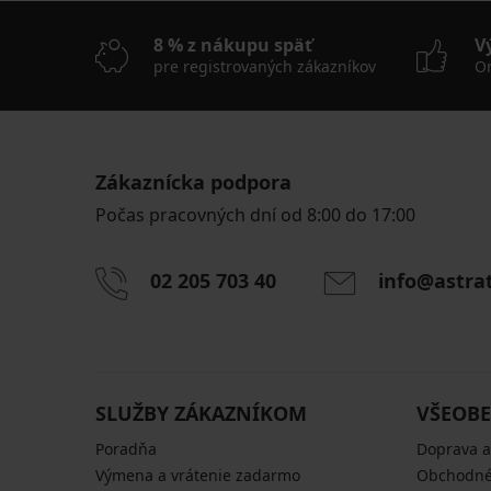
8 % z nákupu späť
V
pre registrovaných zákazníkov
On
Zákaznícka podpora
Počas pracovných dní od 8:00 do 17:00
02 205 703 40
info@astra
SLUŽBY ZÁKAZNÍKOM
VŠEOBE
Poradňa
Doprava a
Výmena a vrátenie zadarmo
Obchodné