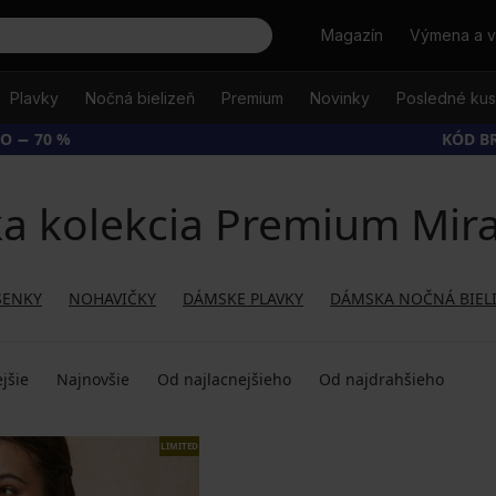
Hľadať
Magazín
Výmena a v
Plavky
Nočná bielizeň
Premium
Novinky
Posledné ku
O − 70 %
KÓD B
a kolekcia Premium Mir
SENKY
NOHAVIČKY
DÁMSKE PLAVKY
DÁMSKA NOČNÁ BIEL
jšie
Najnovšie
Od najlacnejšieho
Od najdrahšieho
LIMITED