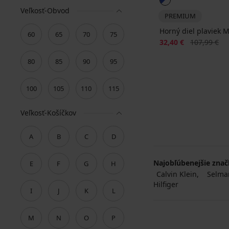
Veľkosť-Obvod
PREMIUM
Horný diel plaviek 
60
65
70
75
Zľava
Pôvodná ce
32,40 €
107,99 €
80
85
90
95
100
105
110
115
Veľkosť-Košíčkov
A
B
C
D
Najobľúbenejšie zna
E
F
G
H
Calvin Klein
Selma
Hilfiger
I
J
K
L
M
N
O
P