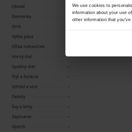
We use cookies to personalis
Obvod
information about your use of
Ramienka
other information that you’ve
Strih
Výška pása
Dĺžka nohavičiek
Horný diel
Spodný diel
Štýl a funkcia
Vzhľad a vzor
Detaily
Švy a lemy
Zapínanie
Výstrih