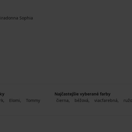
Miradonna Sophia
na
čky
Najčastejšie vyberané farby
rk
Elomi
Tommy
čierna
béžová
viacfarebná
ruž