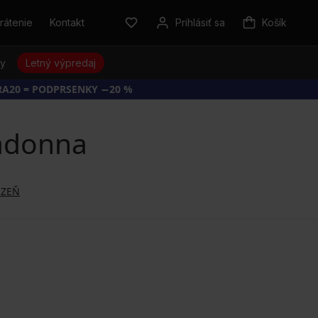
rátenie
Kontakt
Prihlásiť sa
Košík
sy
Letný výpredaj
RA20 = PODPRSENKY −20 %
adonna
IZEŇ