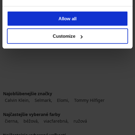
4,8
PREMIUM
Allow all
Podprsenka Luna Splendida
Miracle Push-Up bez kost...
Customize
74,99 €
Najobľúbenejšie značky
Calvin Klein
Selmark
Elomi
Tommy Hilfiger
Najčastejšie vyberané farby
čierna
béžová
viacfarebná
ružová