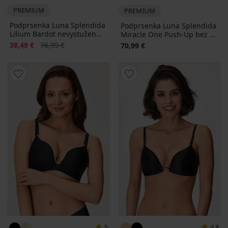
PREMIUM
PREMIUM
Podprsenka Luna Splendida
Podprsenka Luna Splendida
Lilium Bardot nevystužen...
Miracle One Push-Up bez ...
Zľava
Pôvodná cena
38,49 €
76,99 €
70,99 €
5
4,8