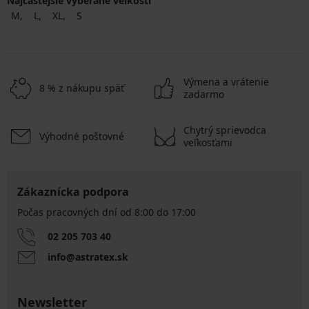
Najčastejsie vyberané veľkosti
M
L
XL
S
Výmena a vrátenie
8 % z nákupu späť
zadarmo
Chytrý sprievodca
Výhodné poštovné
veľkosťami
Zákaznícka podpora
Počas pracovných dní od 8:00 do 17:00
02 205 703 40
info@astratex.sk
Newsletter