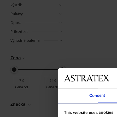
Výstrih
Rukávy
Opora
Príležitosť
Výhodné balenia
Cena
Cena od
Cena do
Consent
Značka
This website uses cookies