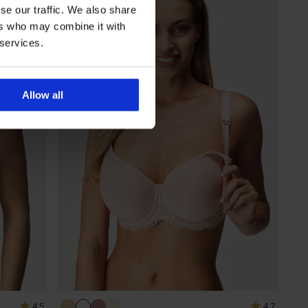
se our traffic. We also share
ers who may combine it with
 services.
Allow all
4,5
4,7