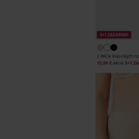
3+1 ZADARMO
2 PACK klasických n
15,99 €
akcia
3+1 Z