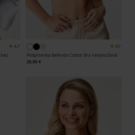
4,7
4,7
 bez
Podprsenka Bellinda Cotton Bra nevystužená
20,99 €