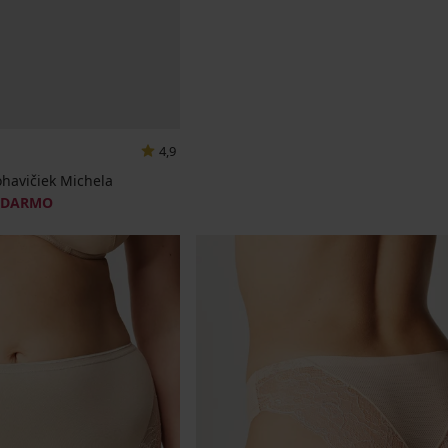
4,9
ohavičiek Michela
ADARMO