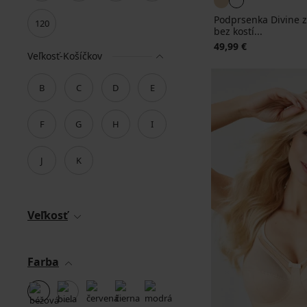
Podprsenka Divine 
120
bez kostí...
49,99 €
Veľkosť-Košíčkov
B
C
D
E
F
G
H
I
J
K
Veľkosť
Farba