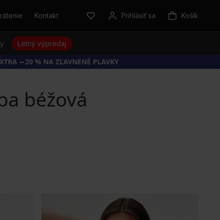
rátenie
Kontakt
Prihlásiť sa
Košík
sy
Letný výpredaj
EXTRA −20 % NA ZĽAVNENÉ PLAVKY
rba béžová