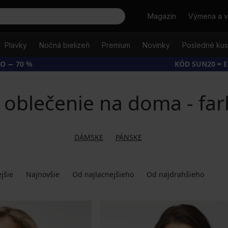
Hľadať
Magazín
Výmena a v
Plavky
Nočná bielizeň
Premium
Novinky
Posledné ku
O − 70 %
KÓD SUN20 = 
oblečenie na doma - fa
DÁMSKE
PÁNSKE
jšie
Najnovšie
Od najlacnejšieho
Od najdrahšieho