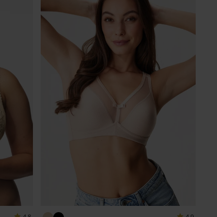
4,8
4,9