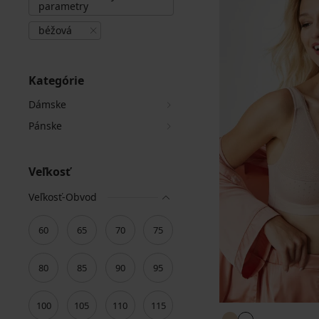
parametry
béžová
Kategórie
Dámske
Pánske
Veľkosť
Veľkosť-Obvod
60
65
70
75
80
85
90
95
100
105
110
115