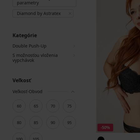
parametry
Diamond by Astratex
Kategórie
Double Push-Up
S možnosťou vloženia
vypchávok
Veľkosť
Veľkosť-Obvod
60
65
70
75
80
85
90
95
-50%
100
105