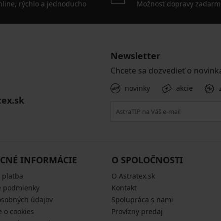
line, rýchlo a jednoducho
Možnosť dopravy zadarm
Newsletter
Chcete sa dozvedieť o novink
novinky
akcie
tex.sk
CNÉ INFORMÁCIE
O SPOLOČNOSTI
 platba
O Astratex.sk
 podmienky
Kontakt
osobných údajov
Spolupráca s nami
e o cookies
Provízny predaj