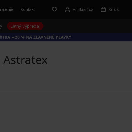
rátenie
Kontakt
Prihlásiť sa
Košík
sy
Letný výpredaj
EXTRA −20 % NA ZĽAVNENÉ PLAVKY
Astratex