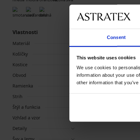
Vlastnosti
Consent
Materiál
Košíčky
This website uses cookies
Kostice
We use cookies to personalis
Obvod
information about your use of
other information that you’ve
Ramienka
Strih
Štýl a funkcia
Vzhľad a vzor
Detaily
Švy a lemy