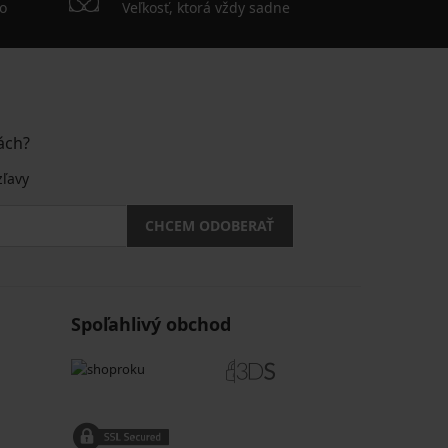
o
Veľkosť, ktorá vždy sadne
ách?
zľavy
CHCEM ODOBERAŤ
Spoľahlivý obchod