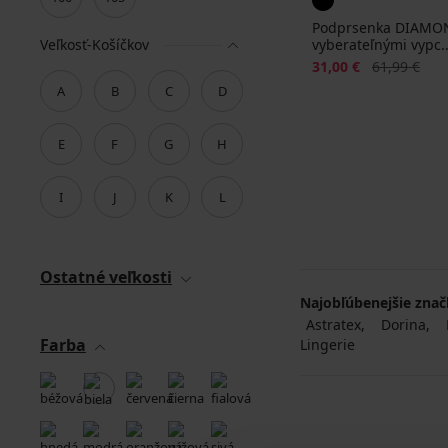
Podprsenka DIAMON
Veľkosť-Košíčkov
vyberateľnými vypc..
Zľava
Pôvodná ce
31,00 €
61,99 €
A
B
C
D
E
F
G
H
I
J
K
L
Ostatné veľkosti
Najobľúbenejšie zna
Astratex
Dorina
Farba
Lingerie