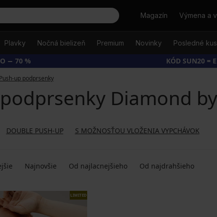
Hľadať
Magazín
Výmena a v
Plavky
Nočná bielizeň
Premium
Novinky
Posledné ku
O − 70 %
KÓD SUN20 = 
Push-up podprsenky
 podprsenky Diamond by 
DOUBLE PUSH-UP
S MOŽNOSŤOU VLOŽENIA VYPCHÁVOK
jšie
Najnovšie
Od najlacnejšieho
Od najdrahšieho
LIMITED