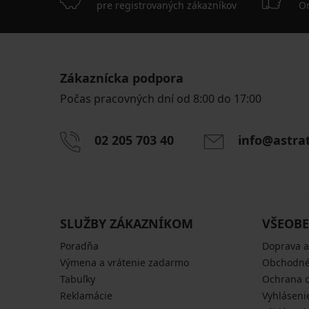
pre registrovaných zákazníkov
On
Zákaznícka podpora
Počas pracovných dní od 8:00 do 17:00
02 205 703 40
info@astra
SLUŽBY ZÁKAZNÍKOM
VŠEOBE
Poradňa
Doprava a
Výmena a vrátenie zadarmo
Obchodné
Tabuľky
Ochrana 
Reklamácie
Vyhláseni