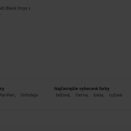
D Black Onyx s
.
na
čky
Najčastejšie vyberané farby
PariPari
Orhideja
béžová
čierna
biela
ružová