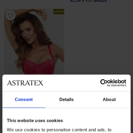
42,39 €
kód
BRA20
LIMITED
-50%
Consent
Details
About
Podprsenka Bethanie Berry
Push-Up
This website uses cookies
Zľava
Pôvodná cena
27,00 €
53,99 €
We use cookies to personalise content and ads, to