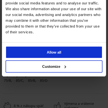
provide social media features and to analyse our traffic.
We also share information about your use of our site with
our social media, advertising and analytics partners who
may combine it with other information that you’ve
provided to them or that they’ve collected from your use
of their services.
Najobľúbenejšie značky
Astratex
Dorina
PariPari
Orhideja Lingerie
Allow all
Najčastejšie vyberané farby
béžová
čierna
biela
ružová
Customize
Najčastejsie vyberané veľkosti
75/B
85/C
85/B
85/D
Výmena a vrátenie
8 % z nákupu späť
zadarmo