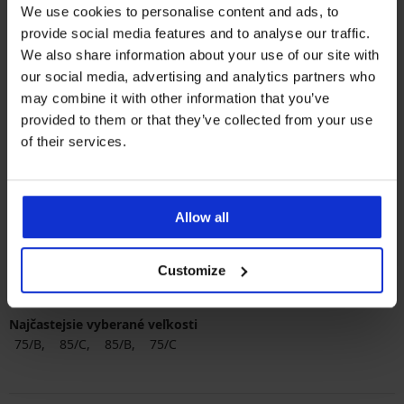
We use cookies to personalise content and ads, to
Zľava
Pôvodná cena
49,69 €
70,99 €
provide social media features and to analyse our traffic.
We also share information about your use of our site with
our social media, advertising and analytics partners who
may combine it with other information that you’ve
provided to them or that they’ve collected from your use
of their services.
Najobľúbenejšie značky
Allow all
Astratex
Dorina
PariPari
Orhideja Lingerie
Najčastejšie vyberané farby
Customize
béžová
čierna
biela
ružová
Najčastejsie vyberané veľkosti
75/B
85/C
85/B
75/C