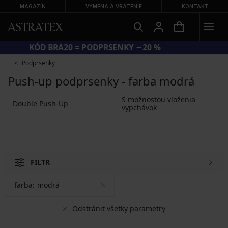
MAGAZÍN
VÝMENA A VRÁTENIE
KONTAKT
KÓD BRA20 = PODPRSENKY −20 %
Podprsenky
Push-up podprsenky - farba modrá
S možnosťou vloženia
Double Push-Up
vypchávok
FILTR
farba:
modrá
Odstrániť všetky parametry