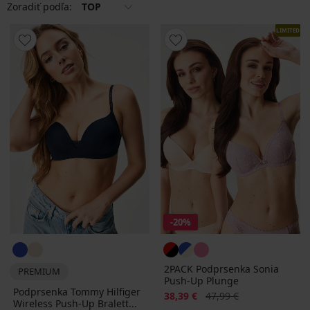
Zoradiť podľa:
TOP
LIMITED
-20%
2PACK Podprsenka Sonia
PREMIUM
Push-Up Plunge
Podprsenka Tommy Hilfiger
Zľava
Pôvodná cena
38,39 €
47,99 €
Wireless Push-Up Bralett...