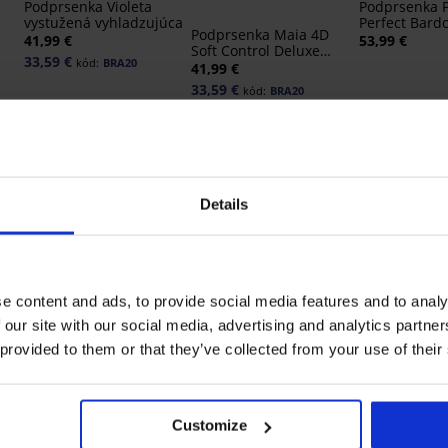
Podprsenka Violeta
Podprsenka 
vystužená vyhladzujúca
Perfect Bardo
Podprsenka Maia 4D
vystužená
41,99 €
53,99 €
Soft Control Deluxe
33,59 €
kód:
BRA20
vystužená
41,99 €
33,59 €
kód:
BRA20
Details
e content and ads, to provide social media features and to analy
 our site with our social media, advertising and analytics partn
-20% BRA20
-20% BRA20
-20% BRA20
 provided to them or that they’ve collected from your use of their
5
4,8
4,9
Zmenšujúca
Podprsenka 
podprsenka Elvira
Flexicup Dott
Customize
Podprsenka Carmen
nevystužená
36,99 €
41,99 €