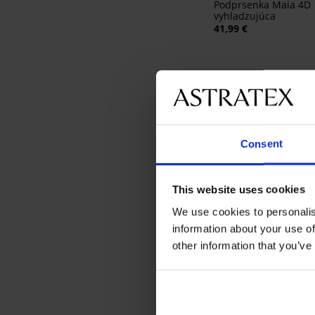
Podprsenka Maia 4D
vyhladzujúca
41,99 €
Consent
This website uses cookies
We use cookies to personalis
3+1 ZADARMO
information about your use of
Bestseller
other information that you’ve
Brazilky Lady Grace