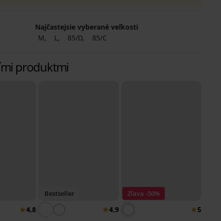
Najčastejsie vyberané veľkosti
M
L
85/D
85/C
lšími produktmi
Bestseller
Zľava -50%
4,8
4,9
5