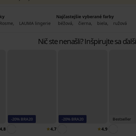
čky
Najčastejšie vyberané farby
Rosme
LAUMA lingerie
béžová
čierna
biela
ružová
Nič ste nenašli? Inšpirujte sa ďa
-20% BRA20
-20% BRA20
Bestseller
4,8
4,7
4,9