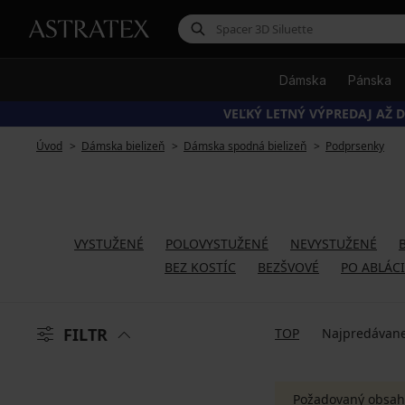
Dámska
Pánska
VEĽKÝ LETNÝ VÝPREDAJ AŽ D
Úvod
Dámska bielizeň
Dámska spodná bielizeň
Podprsenky
VYSTUŽENÉ
POLOVYSTUŽENÉ
NEVYSTUŽENÉ
BEZ KOSTÍC
BEZŠVOVÉ
PO ABLÁCI
FILTR
TOP
Najpredávane
Požadovaný obsah