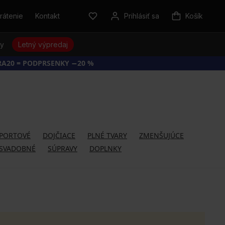
rátenie
Kontakt
Prihlásiť sa
Košík
sy
Letný výpredaj
RA20 = PODPRSENKY −20 %
PORTOVÉ
DOJČIACE
PLNÉ TVARY
ZMENŠUJÚCE
SVADOBNÉ
SÚPRAVY
DOPLNKY