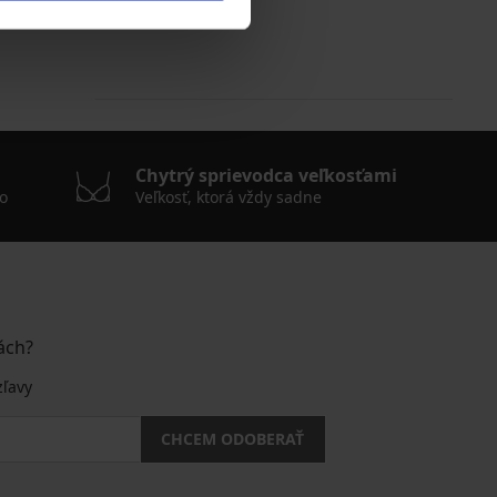
RA20
Chytrý sprievodca veľkosťami
o
Veľkosť, ktorá vždy sadne
ách?
zľavy
CHCEM ODOBERAŤ