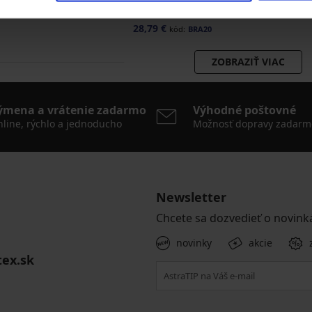
Basic vystužená
29,59 €
33,59 €
kód:
BRA20
kód:
B
35,99 €
28,79 €
kód:
BRA20
ZOBRAZIŤ VIAC
ýmena a vrátenie zadarmo
Výhodné poštovné
line, rýchlo a jednoducho
Možnosť dopravy zadarm
Newsletter
Chcete sa dozvedieť o novink
novinky
akcie
tex.sk