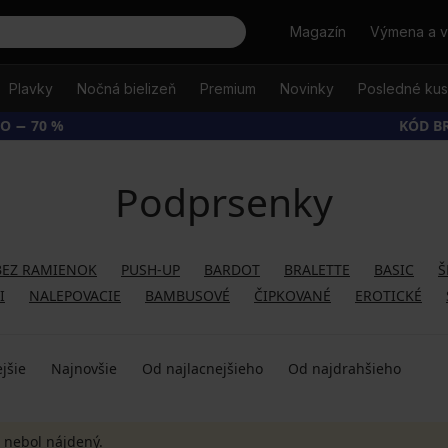
Hľadať
Magazín
Výmena a v
Plavky
Nočná bielizeň
Premium
Novinky
Posledné ku
O − 70 %
KÓD B
Podprsenky
BEZ RAMIENOK
PUSH-UP
BARDOT
BRALETTE
BASIC
Š
I
NALEPOVACIE
BAMBUSOVÉ
ČIPKOVANÉ
EROTICKÉ
jšie
Najnovšie
Od najlacnejšieho
Od najdrahšieho
 nebol nájdený.