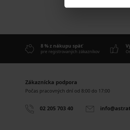
New
20,99 €
8 % z nákupu späť
V
pre registrovaných zákazníkov
On
Zákaznícka podpora
Počas pracovných dní od 8:00 do 17:00
02 205 703 40
info@astra