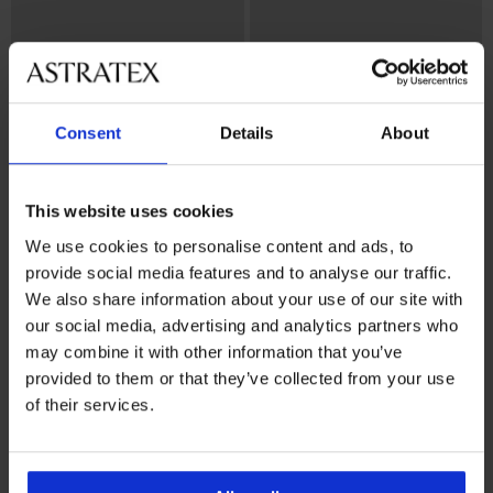
Consent
Details
About
This website uses cookies
We use cookies to personalise content and ads, to
Zľava -50%
Bestseller
provide social media features and to analyse our traffic.
4,6
4,9
We also share information about your use of our site with
our social media, advertising and analytics partners who
Podprsenka Soft Lace II
Podprsenka Spacer Delicate
vystužená bez kostíc
Flower
may combine it with other information that you’ve
19,00 €
41,99 €
37,99 €
provided to them or that they’ve collected from your use
of their services.