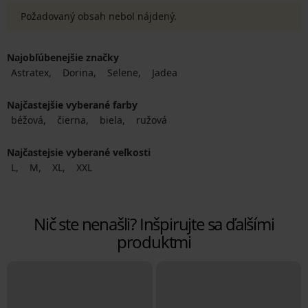
Požadovaný obsah nebol nájdený.
Najobľúbenejšie značky
Astratex
Dorina
Selene
Jadea
Najčastejšie vyberané farby
béžová
čierna
biela
ružová
Najčastejsie vyberané veľkosti
L
M
XL
XXL
Nič ste nenašli? Inšpirujte sa ďalšími
produktmi