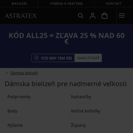
MAGAZÍN
VÝMENA A VRÁTENIE
KONTAKT
KÓD ALL25 = ZĽAVA 25 % NAD 60
€
NAKUPOVAŤ
01
D
00
H
15
M
58
S
Dámska bielizeň
Dámska bielizeň pre nadmerné veľkosti
Podprsenky
Nohavičky
Body
Nočné košieľky
Pyžamá
Župany