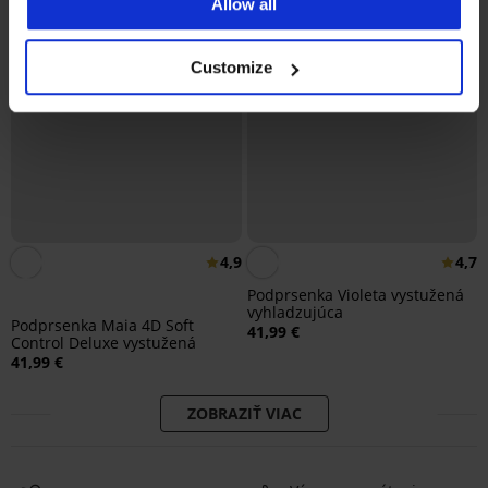
Allow all
Customize
4,9
4,7
Podprsenka Violeta vystužená
vyhladzujúca
Podprsenka Maia 4D Soft
41,99 €
Control Deluxe vystužená
41,99 €
ZOBRAZIŤ VIAC