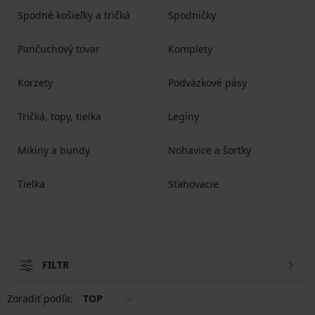
Spodné košieľky a tričká
Spodničky
Pančuchový tovar
Komplety
Korzety
Podväzkové pásy
Tričká, topy, tielka
Legíny
Mikiny a bundy
Nohavice a šortky
Tielka
Sťahovacie
FILTR
Zoradiť podľa:
TOP