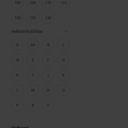
100
105
110
115
120
125
130
Veľkosť-Košíčkov
A
AA
B
C
D
E
F
G
H
I
J
K
L
M
N
O
P
R
S