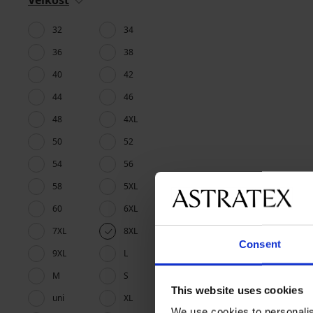
Veľkosť
32
34
36
38
40
42
44
46
48
4XL
50
52
54
56
58
5XL
60
6XL
7XL
8XL
Consent
9XL
L
M
S
This website uses cookies
uni
XL
We use cookies to personalis