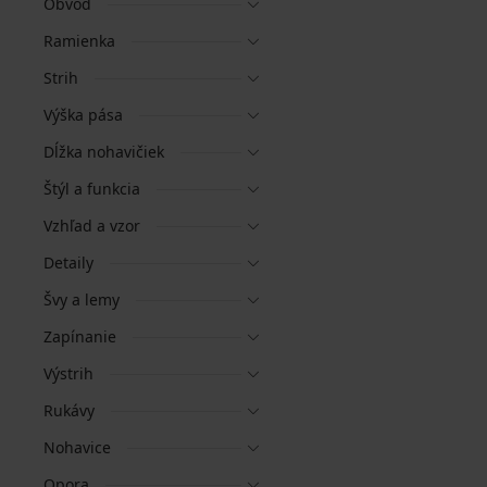
Obvod
Ramienka
Strih
Výška pása
Dĺžka nohavičiek
Štýl a funkcia
Vzhľad a vzor
Detaily
Švy a lemy
Zapínanie
Výstrih
Rukávy
Nohavice
Opora