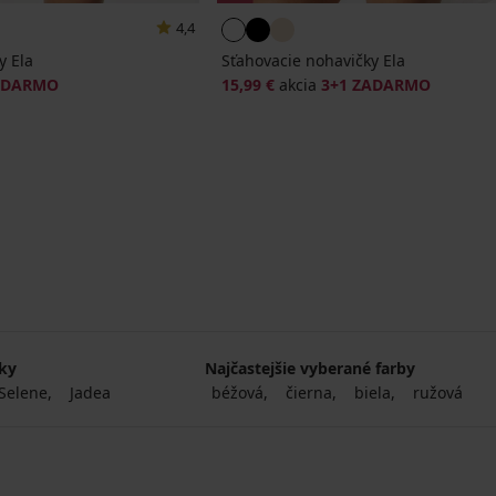
4,4
y Ela
Sťahovacie nohavičky Ela
ADARMO
15,99 €
akcia
3+1 ZADARMO
čky
Najčastejšie vyberané farby
Selene
Jadea
béžová
čierna
biela
ružová