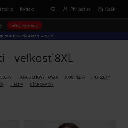
rátenie
Kontakt
Prihlásiť sa
Košík
sy
Letný výpredaj
RA20 = PODPRSENKY −20 %
 - veľkosť 8XL
NIČKY
PANČUCHOVÝ TOVAR
KOMPLETY
KORZETY
KY
TIELKA
SŤAHOVACIE