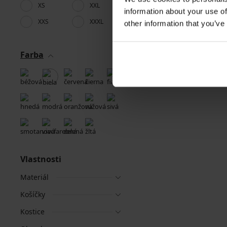
XS
XXL
information about your use of
XXS
XXXL
other information that you’ve
Farba
Vlastnosti
Materiál
Košíčky
Kostice