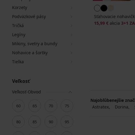
Korzety
Podväzkové pásy
Sťahovacie nohavičk
15,99 €
akcia
3+1 Z
Tričká
Legíny
Mikiny, svetry a bundy
Nohavice a šortky
Tielka
Veľkosť
Veľkosť-Obvod
Najobľúbenejšie zna
60
65
70
75
Astratex
Dorina
80
85
90
95