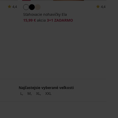
4,4
4,4
Sťahovacie nohavičky Ela
15,99 €
akcia
3+1 ZADARMO
Najčastejsie vyberané veľkosti
L
M
XL
XXL