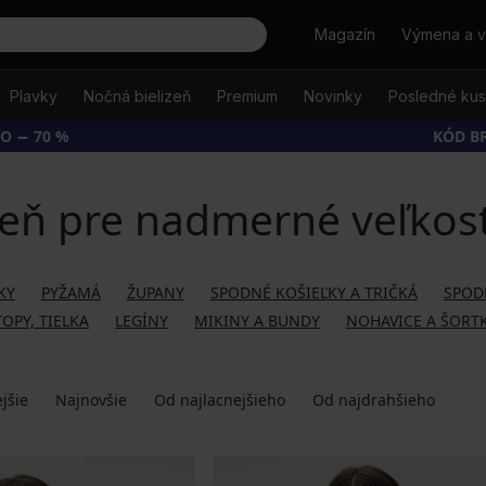
Hľadať
Magazín
Výmena a v
Plavky
Nočná bielizeň
Premium
Novinky
Posledné ku
O − 70 %
KÓD B
eň pre nadmerné veľkosti
KY
PYŽAMÁ
ŽUPANY
SPODNÉ KOŠIEĽKY A TRIČKÁ
SPOD
TOPY, TIELKA
LEGÍNY
MIKINY A BUNDY
NOHAVICE A ŠORT
jšie
Najnovšie
Od najlacnejšieho
Od najdrahšieho