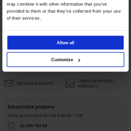
may combine it with other information that you’ve
Najčastejšie vyberané farby
provided to them or that they’ve collected from your use
viacfarebná
čierna
modrá
ružová
of their services.
Najčastejsie vyberané veľkosti
L
M
XL
XXL
Allow all
Customize
Výmena a vrátenie
8 % z nákupu späť
zadarmo
Chytrý sprievodca
Výhodné poštovné
veľkosťami
Zákaznícka podpora
Počas pracovných dní od 8:00 do 17:00
02 205 703 40