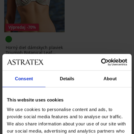
Výpredaj
-70%
Horný diel dámskych plaviek
Triumph Botanical Leaf...
Zľava
Pôvodná cena
19,80 €
65,99 €
Consent
Details
About
This website uses cookies
We use cookies to personalise content and ads, to
provide social media features and to analyse our traffic.
Najobľúbenejšie značky
We also share information about your use of our site with
Astratex
MEN-A
Madora
Dorina
our social media, advertising and analytics partners who