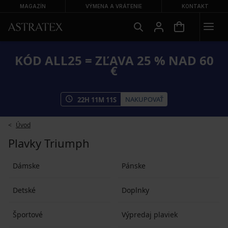
MAGAZÍN
VÝMENA A VRÁTENIE
KONTAKT
KÓD ALL25 = ZĽAVA 25 % NAD 60
€
NAKUPOVAŤ
22
H
11
M
11
S
Úvod
Plavky Triumph
Dámske
Pánske
Detské
Doplnky
Športové
Výpredaj plaviek